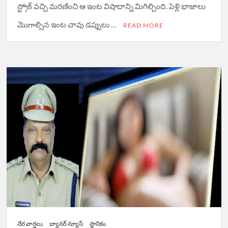
స్ట్రోక్ వచ్చి మరణించి ఆ ఇంట విషాదాన్ని మిగిల్చింది. పెళ్లి భాజాలు
మొగాల్సిన ఇంట చావు డప్పులు …
READ MORE
నేర వార్త‌లు
బ్యానర్ న్యూస్
స్థానికం