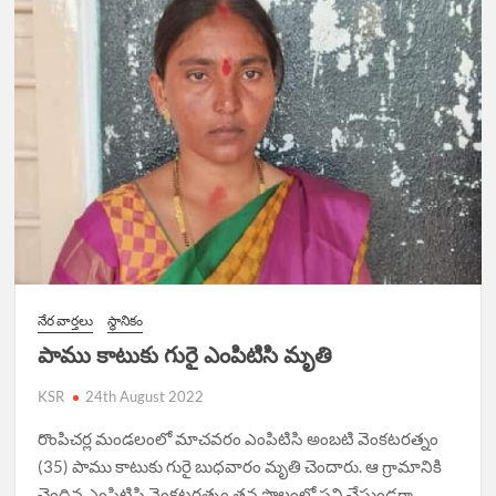
నేర వార్త‌లు
స్థానికం
పాము కాటుకు గురై ఎంపిటిసి మృతి
KSR
24th August 2022
రొంపిచర్ల మండలంలో మాచవరం ఎంపిటిసి అంబటి వెంకటరత్నం
(35) పాము కాటుకు గురై బుధవారం మృతి చెందారు. ఆ గ్రామానికి
చెందిన ఎంపిటిసి వెంకటరత్నం తన పొలంలో పని చేస్తుండగా