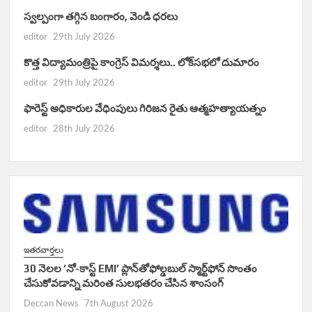
స్వల్పంగా తగ్గిన బంగారం, వెండి ధరలు
editor
29th July 2026
కొత్త విద్యామంత్రిపై కాంగ్రెస్ విమర్శలు.. లోక్‌సభలో దుమారం
editor
29th July 2026
ఫారెస్ట్ అధికారుల వేధింపులు గిరిజన రైతు ఆత్మహత్యాయత్నం
editor
28th July 2026
ఇతరవార్తలు
30 నెలల ‘నో-కాస్ట్ EMI’ ప్లాన్‌తోఫోల్డబుల్ స్మార్ట్‌ఫోన్ సొంతం
చేసుకోవడాన్ని మరింత సులభతరం చేసిన శాంసంగ్
Deccan News
7th August 2026