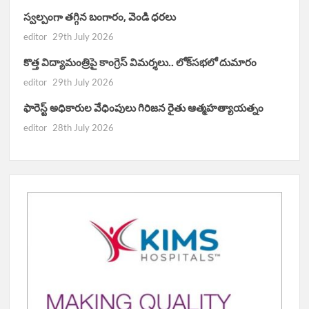
స్వల్పంగా తగ్గిన బంగారం, వెండి ధరలు
editor
29th July 2026
కొత్త విద్యామంత్రిపై కాంగ్రెస్ విమర్శలు.. లోక్‌సభలో దుమారం
editor
29th July 2026
ఫారెస్ట్ అధికారుల వేధింపులు గిరిజన రైతు ఆత్మహత్యాయత్నం
editor
28th July 2026