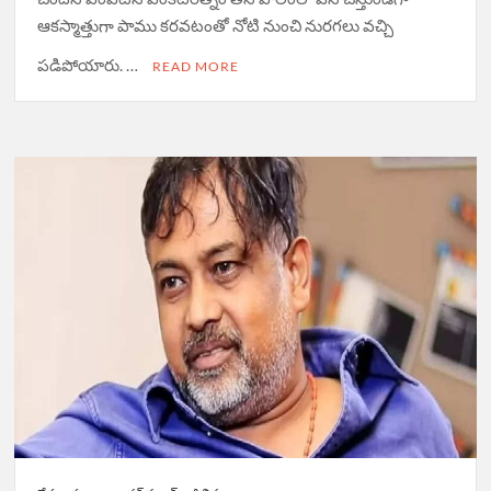
ఆకస్మాత్తుగా పాము కరవటంతో నోటి నుంచి నురగలు వచ్చి
పడిపోయారు. …
READ MORE