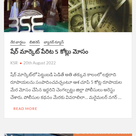
నేర వార్త‌లు
బిజినెస్
బ్యానర్ న్యూస్
షేర్ మార్కెట్ పేరిట 5 కోట్లు మోసం
KSR
20th August 2022
షేర్‌ మార్కెట్‌లో పెట్టుబడి పెడితే అతి తక్కువ కాలంలో లక్షలాది
రూపాయలను సంపాదించవచ్చంటూ ఆశ చూపి 5 కోట్ల రూపాయల
మేర మోసం చేసిన ఇద్దరిని చెంగల్పట్టు జిల్లా పోలీసులు అరెస్టు
చేశారు. పోలీసుల కథనం మేరకు వివరాలిలా… మరైమలర్‌ నగర్‌ …
READ MORE