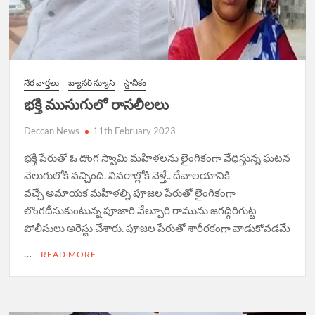
నేర వార్త‌లు
బ్యానర్ న్యూస్
స్థానికం
భక్తి ముసుగులో రాసలీలలు
Deccan News
11th February 2023
భక్తి పేరుతో ఓ దొంగ స్వామి మహిళలను లైంగికంగా వేధిస్తున్న ఘటన
వెలుగులోకి వచ్చింది. వివరాల్లోకి వెళ్తే.. దేవాలయానికి
వచ్చే అమాయక మహిళల్ని పూజల పేరుతో లైంగికంగా
లొంగదీసుకుంటున్న పూజారి వేల్పూరి రామును జగద్గిరిగుట్ట
పోలీసులు అరెస్టు చేశారు. పూజల పేరుతో శారీరకంగా వాడుకోవడమే
…
READ MORE