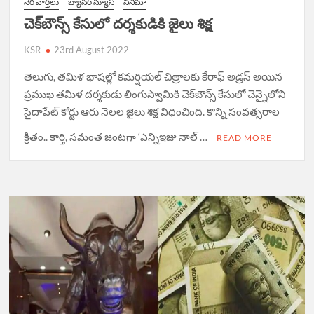
నేర వార్త‌లు
బ్యానర్ న్యూస్
సినిమా
చెక్‌బౌన్స్ కేసులో ద‌ర్శ‌కుడికి జైలు శిక్ష‌
KSR
23rd August 2022
తెలుగు, తమిళ భాషల్లో కమర్షియల్ చిత్రాలకు కేరాఫ్ అడ్రస్ అయిన
ప్రముఖ తమిళ దర్శకుడు లింగుస్వామికి చెక్‌బౌన్స్ కేసులో చెన్నైలోని
సైదాపేట్ కోర్టు ఆరు నెలల జైలు శిక్ష విధించింది. కొన్ని సంవత్సరాల
క్రితం.. కార్తి, సమంత జంటగా ‘ఎన్నిఇజు నాల్ …
READ MORE