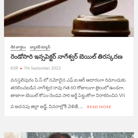
నేర వార్త‌లు
బ్యానర్ న్యూస్
రెండోసారి ఇన్సపెక్టర్ నాగేశ్వర్ బెయిల్ తిరస్కరణ
KSR
7th September 2022
వనస్తలిపురం పి.స్ లో నమోదైన ఎఫ్.ఐ.ఆర్ ఆదారంగా రిమాండుకు
తరలించబడిన నాగేశ్వర రావు గత 60 రోజులుగా జైలులో ఉండగా,
తాజాగా బెయిల్ కోసం రెండవ సారి అర్జీ పెట్టుకోగా నిరాకరించిన VII
వ అదనపు జిల్లా జడ్జ్. వివరాల్లోకి వెళితే, …
READ MORE