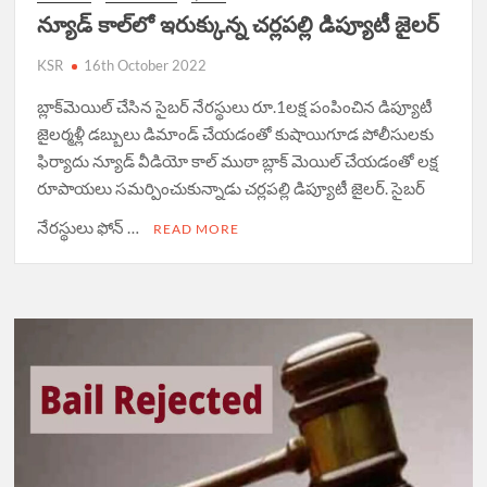
న్యూడ్ కాల్‌లో ఇరుక్కున్న చర్లపల్లి డిప్యూటీ జైలర్
KSR
16th October 2022
బ్లాక్‌మెయిల్ చేసిన సైబర్ నేరస్థులు రూ.1లక్ష పంపించిన డిప్యూటీ
జైలర్మళ్లీ డబ్బులు డిమాండ్ చేయడంతో కుషాయిగూడ పోలీసులకు
ఫిర్యాదు న్యూడ్ వీడియో కాల్ ముఠా బ్లాక్ మెయిల్ చేయడంతో లక్ష
రూపాయలు సమర్పించుకున్నాడు చర్లపల్లి డిప్యూటీ జైలర్. సైబర్
నేరస్థులు ఫోన్ …
READ MORE