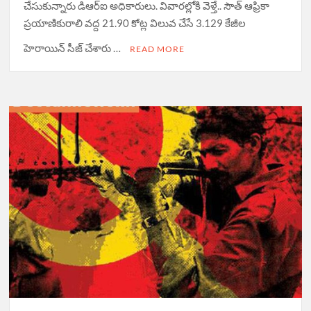
చేసుకున్నారు డిఆర్ఐ అధికారులు. వివార‌ల్లోకి వెళ్తే.. సౌత్ ఆఫ్రికా
ప్రయాణికురాలి వద్ద 21.90 కోట్ల‌ విలువ చేసే 3.129 కేజీల
హెరాయిన్ సీజ్ చేశారు …
READ MORE