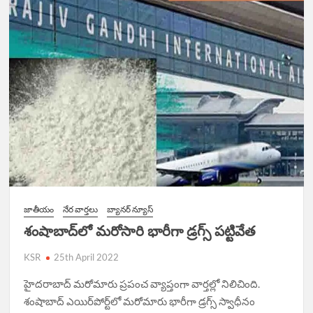
జాతీయం
నేర వార్త‌లు
బ్యానర్ న్యూస్
శంషాబాద్‌లో మరోసారి భారీగా డ్రగ్స్ పట్టివేత
KSR
25th April 2022
హైద‌రాబాద్ మ‌రోమారు ప్ర‌పంచ వ్యాప్తంగా వార్త‌ల్లో నిలిచింది.
శంషాబాద్ ఎయిర్‌పోర్ట్‌లో మ‌రోమారు భారీగా డ్ర‌గ్స్ స్వాధీనం