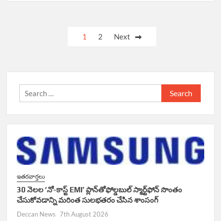
Posts
1
2
Next
navigation
Search
for:
ఇతరవార్తలు
30 నెలల ‘నో-కాస్ట్ EMI’ ప్లాన్‌తోఫోల్డబుల్ స్మార్ట్‌ఫోన్ సొంతం
చేసుకోవడాన్ని మరింత సులభతరం చేసిన శాంసంగ్
Deccan News
7th August 2026