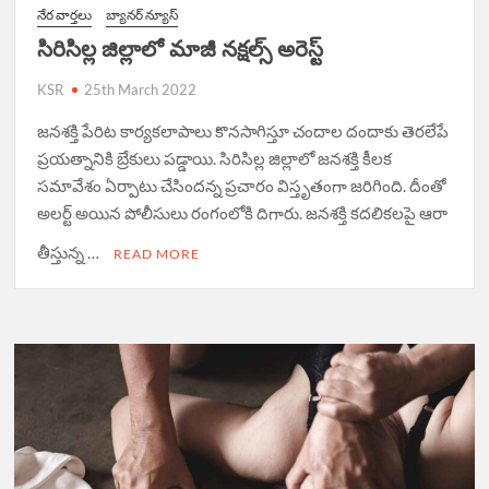
నేర వార్త‌లు
బ్యానర్ న్యూస్
సిరిసిల్ల జిల్లాలో మాజీ నక్షల్స్ అరెస్ట్
KSR
25th March 2022
జనశక్తి పేరిట కార్యకలాపాలు కొనసాగిస్తూ చందాల దందాకు తెరలేపే
ప్రయత్నానికి బ్రేకులు పడ్డాయి. సిరిసిల్ల జిల్లాలో జనశక్తి కీలక
సమావేశం ఏర్పాటు చేసిందన్న ప్రచారం విస్తృతంగా జరిగింది. దీంతో
అలర్ట్ అయిన పోలీసులు రంగంలోకి దిగారు. జనశక్తి కదలికలపై ఆరా
తీస్తున్న …
READ MORE