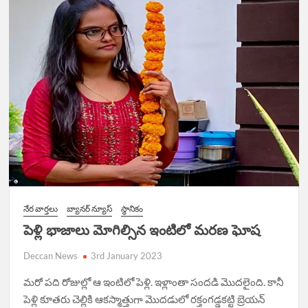
నేర వార్త‌లు
బ్యానర్ న్యూస్
స్థానికం
పెళ్లి భాజాలు మోగిల్సిన ఇంటిలో మరణ ఘోష
Deccan News
3rd January 2023
మరో పది రోజుల్లో ఆ ఇంటిలో పెళ్లి. ఇళ్లాంతా సందడి మొదలైంది. కానీ
పెళ్లి కూతరు చెల్లికి ఆకస్మాత్తుగా మొదడులో రక్తంగడ్డకట్టి బ్రెయన్