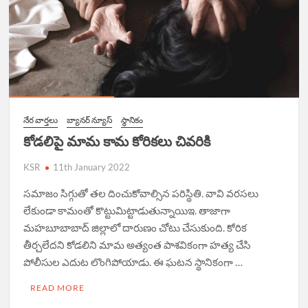
నేర వార్త‌లు
బ్యానర్ న్యూస్
స్థానికం
కోడ‌లిపై మామ కామ కోరిక‌లు చివ‌రికి
KSR
11th January 2022
స‌మాజం సిగ్గుతో త‌ల దించుకోవాల్సిన ప‌రిస్థితి. వావి వ‌ర‌స‌లు
లేకుండా కామంతో కొట్టుమిట్టాడుతున్నాయిఇ. తాజాగా
మహబూబాబాద్‌ జిల్లాలో దారుణం చోటు చేసుకుంది. కోరిక
తీర్చలేదని కోడలిని మామ అత్యంత పాశవికంగా హత్య చేసి
పోలీసుల ఎదుట లొంగిపోయాడు. ఈ ఘటన స్థానికంగా …
READ MORE