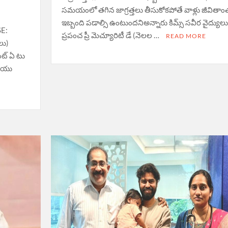
స‌మ‌యంలో త‌గిన జాగ్ర‌త్త‌లు తీసుకోక‌పోతే వాళ్లు జీవితా
ఇబ్బంది ప‌డాల్సి ఉంటుంద‌నిఅన్నారు కిమ్స్ సవీర వైద్యులు
SE:
ప్రపంచ ప్రీ మెచ్యూరిటీ డే (నెలల …
READ MORE
లు)
ంట్ ఏ టు
రియు