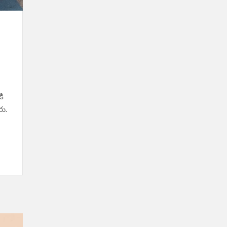
ి
రు.