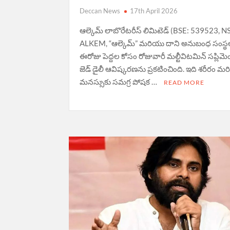
Deccan News
17th April 2026
ఆల్కెమ్ లాబొరేటరీస్ లిమిటెడ్ (BSE: 539523, N
ALKEM, “ఆల్కెమ్” మరియు దాని అనుబంధ సంస్థ
ఈరోజు పెద్దల కోసం రోజువారీ మల్టీవిటమిన్ సప్లిమె
జెడ్ డైలీ ఆవిష్కరణను ప్రకటించింది. ఇది శరీరం మ
మనస్సుకు సమగ్ర పోషక …
READ MORE