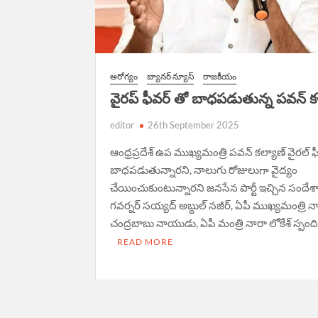
ఆరోగ్యం
బ్యానర్ న్యూస్
రాజకీయం
వైరప్ ఫీవర్ తో బాధపడుతున్న పవన్ క
editor
26th September 2025
ఆంధ్రప్రదేశ్ ఉప ముఖ్యమంత్రి పవన్ కల్యాణ్ వైరల్ ఫ
బాధపడుతున్నారని, నాలుగు రోజులుగా వైద్యం
చేయించుకుంటున్నారని జనసేన పార్టీ ఇచ్చిన సందేశాన
గవర్నర్ సయ్యద్ అబ్దుల్ నజీర్, ఏపీ ముఖ్యమంత్రి న
చంద్రబాబు నాయుడు, ఏపీ మంత్రి నారా లోకేశ్ స్పంద
READ MORE