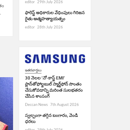
editor
29th July 2026
ంతం
ఫారెస్ట్ అధికారుల వేధింపులు గిరిజన
.
రైతు ఆత్మహత్యాయత్నం
editor
28th July 2026
ఇతరవార్తలు
30 నెలల ‘నో-కాస్ట్ EMI’
ప్లాన్‌తోఫోల్డబుల్ స్మార్ట్‌ఫోన్ సొంతం
చేసుకోవడాన్ని మరింత సులభతరం
చేసిన శాంసంగ్
Deccan News
7th August 2026
స్వల్పంగా తగ్గిన బంగారం, వెండి
ధరలు
editor
29th July 2026