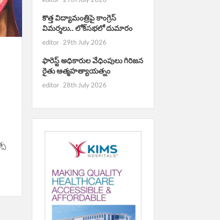
కొత్త విద్యామంత్రిపై కాంగ్రెస్
విమర్శలు.. లోక్‌సభలో దుమారం
editor
29th July 2026
ఫారెస్ట్ అధికారుల వేధింపులు గిరిజన
రైతు ఆత్మహత్యాయత్నం
editor
28th July 2026
్స