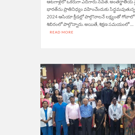
ఆటగాళ్లలో ఒకరుగా ఎదిగారు నవత. అంతర్జాతీయ స
భారత్‌ను ప్రాతినిధ్యం వహించేందుకు సిద్ధమవుతున్
2024 ఆసియా క్రీడల్లో పాల్గొనాలనే లక్ష్యంతో గోవాలో 
శిబిరంలో పాల్గొన్నారు. అయితే, శిక్షణ సమయంలో …
READ MORE