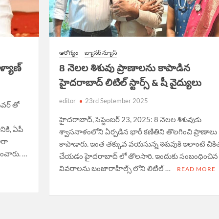
ఆరోగ్యం
బ్యానర్ న్యూస్
ళ్యాణ్
8 నెలల శిశువు ప్రాణాలను కాపాడిన
హైదరాబాద్‌ లిటిల్ స్టార్స్ & షీ వైద్యులు
editor
23rd September 2025
ీవర్ తో
హైద‌రాబాద్, సెప్టెంబ‌ర్ 23, 2025: 8 నెలల శిశువుకు
ికి, ఏపీ
శ్వాసనాళంలోని ఏర్పడిన భారీ కణితిని తొలగించి ప్రాణాలు
ారా
కాపాడారు. ఇంత తక్కువ వయసున్న శిశువుకి ఇలాంటి చికిత
ించారు. …
చేయడం హైదరాబాద్ లో తొలసారి. ఇందుకు సంబంధించిన
వివరాలను బంజారాహిల్స్ లోని లిటిల్ …
READ MORE