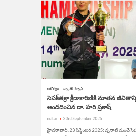
ఆరోగ్యం
బ్యానర్ న్యూస్
సెపక్‌తక్రా క్రీడాకారిణికి నూతన జీవితాన్
అందదించిన డా. హరి ప్రకాష్
editor
23rd September 2025
హైదరాబాద్, 23 సెప్టెంబర్ 2025: న్ననాటి నుంచే సెపక