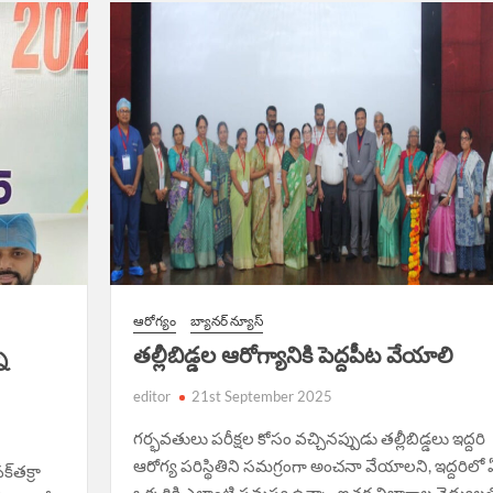
ఆరోగ్యం
బ్యానర్ న్యూస్
ని
త‌ల్లీబిడ్డ‌ల ఆరోగ్యానికి పెద్ద‌పీట వేయాలి
editor
21st September 2025
గ‌ర్భ‌వ‌తులు ప‌రీక్ష‌ల కోసం వ‌చ్చిన‌ప్పుడు త‌ల్లీబిడ్డ‌లు ఇద్ద‌రి
ఆరోగ్య ప‌రిస్థితిని స‌మ‌గ్రంగా అంచ‌నా వేయాల‌ని, ఇద్ద‌రిలో 
్‌తక్రా