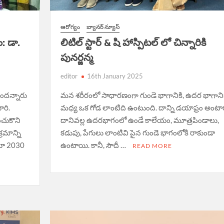
ఆరోగ్యం
బ్యానర్ న్యూస్
: డా.
లిటిల్ స్టార్ & షి హాస్పిటల్ లో చిన్నారికి
పునర్జన్మ
editor
16th January 2025
ుందన్నారు
మన శరీరంలో సాధారణంగా గుండె భాగానికి, ఉదర భాగానిక
ూరి.
మధ్య ఒక గోడ లాంటిది ఉంటుంది. దాన్ని డయాఫ్రం అంటా
ంచుకొని
దానివల్ల ఉదరభాగంలో ఉండే కాలేయం, మూత్రపిండాలు,
రమాన్ని
కడుపు, పేగులు లాంటివి పైన గుండె భాగంలోకి రాకుండా
తూ 2030
ఉంటాయి. కానీ, సౌదీ …
READ MORE