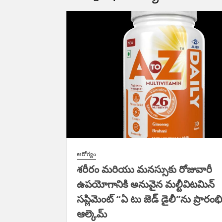
N
H
D
N
ఆరోగ్యం
శరీరం మరియు మనస్సుకు రోజువారీ
ఉపయోగానికి అనువైన మల్టీవిటమిన్
సప్లిమెంట్ “ఏ టు జెడ్ డైలీ”ను ప్రారంభ
ఆల్కెమ్