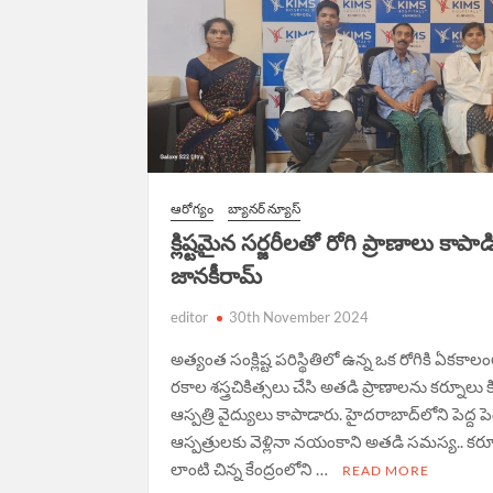
ఆరోగ్యం
బ్యానర్ న్యూస్
క్లిష్టమైన సర్జరీలతో రోగి ప్రాణాలు కాపా
జానకీరామ్
editor
30th November 2024
అత్యంత సంక్లిష్ట ప‌రిస్థితిలో ఉన్న ఒక రోగికి ఏక‌క
ర‌కాల శ‌స్త్రచికిత్స‌లు చేసి అత‌డి ప్రాణాల‌ను క‌ర్నూలు క
ఆస్ప‌త్రి వైద్యులు కాపాడారు. హైద‌రాబాద్‌లోని పెద్ద పెద
ఆస్ప‌త్రుల‌కు వెళ్లినా న‌యంకాని అత‌డి స‌మ‌స్య‌.. కర
లాంటి చిన్న కేంద్రంలోని …
READ MORE