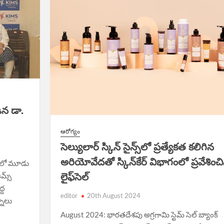
డిన డా.
ఆరోగ్యం
సెల్యులార్ స్కిన్ సైన్స్‌లో ప్రత్యేకత కలిగిన
అరియోవేదతో స్కిన్‌కేర్‌ విభాగంలో ప్రవేశించ
ాలంలో మూడు
ిమ్స్
లైఫ్‌సెల్
్ద
editor
20th August 2024
్నూలు
August 2024: భారతదేశపు అగ్రగామి స్టెమ్ సెల్ బ్యాంక్