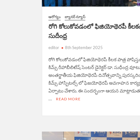
ఆరోగ్యం
బ్యానర్ న్యూస్
రోగి కోలుకోవడంలో ఫిజియోథెరపీ కీలకం
సుదీంధ్ర
editor
8th September 2025
రోగి కోలుకోవడంలో ఫిజియోథెరపీ కీలక పాత్ర పోషిస్త
కిమ్స్ రీహాబీలిటేష్ సెంటర్ డైరెక్టర్ డా. సుధీంద్ర వూట
అంతర్జాతీయ ఫిజియోథెరపీ దినోత్సవాన్ని పురస్కరి
కిమ్స్ హాస్పిటల్స్ లో ఫిజయోథెరపీ అవగాహన కార్యక్
ఏర్పాటు చేశారు. ఈ సందర్భంగా ఆయన మాట్లాడు
…
READ MORE