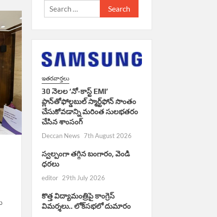
Search
for:
ఇతరవార్తలు
30 నెలల ‘నో-కాస్ట్ EMI’
ప్లాన్‌తోఫోల్డబుల్ స్మార్ట్‌ఫోన్ సొంతం
చేసుకోవడాన్ని మరింత సులభతరం
చేసిన శాంసంగ్
Deccan News
7th August 2026
స్వల్పంగా తగ్గిన బంగారం, వెండి
ధరలు
editor
29th July 2026
కొత్త విద్యామంత్రిపై కాంగ్రెస్
ు
విమర్శలు.. లోక్‌సభలో దుమారం