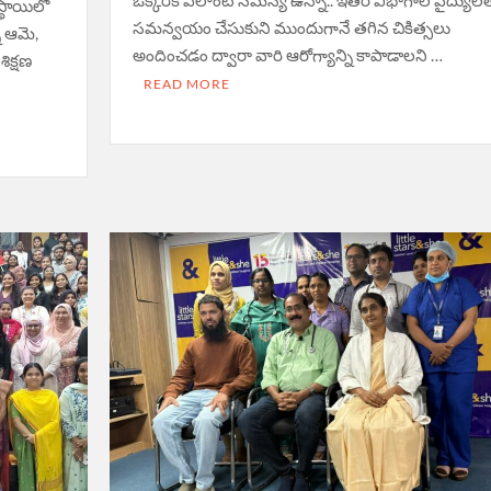
ఒక్క‌రికి ఎలాంటి స‌మ‌స్య ఉన్నా.. ఇత‌ర విభాగాల వైద్యుల‌
్థాయిలో
స‌మ‌న్వ‌యం చేసుకుని ముందుగానే త‌గిన చికిత్స‌లు
న ఆమె,
అందించ‌డం ద్వారా వారి ఆరోగ్యాన్ని కాపాడాల‌ని …
శిక్షణ
READ MORE