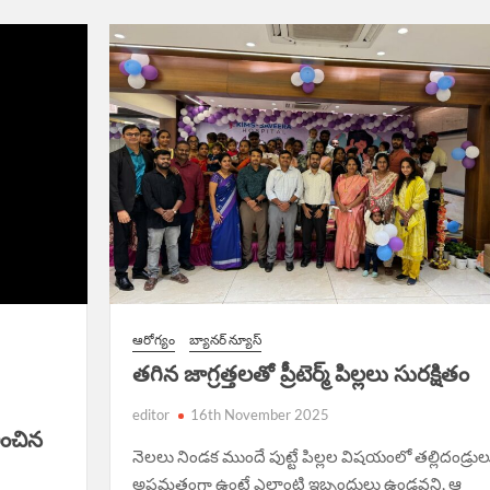
EWS,
YDERABAD
ECCAN
EWS
ఆరోగ్యం
బ్యానర్ న్యూస్
త‌గిన జాగ్ర‌త్త‌ల‌తో ప్రీటెర్మ్ పిల్ల‌లు సుర‌క్షితం
editor
16th November 2025
ించిన
నెల‌లు నిండ‌క ముందే పుట్టే పిల్ల‌ల విష‌యంలో త‌ల్లిదండ్రుల
అప్ర‌మ‌త్తంగా ఉంటే ఎలాంటి ఇబ్బందులు ఉండ‌వ‌ని, ఆ