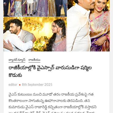
బ్యానర్ న్యూస్
రాజకీయం
రాజీకీయాల్లోకి వైఎస్సార్ వారుసుడిగా షర్మిల
కొడుకు
editor
8th September 2025
వైఎస్ కుటుంబం నుంచి మూడో తరం రాజకీయ ప్రవేశంపై గత
కొంతకాలంగా సాగుతున్న ఊహాగానాలకు తెరపడింది. తన
కుమారుడు వైఎస్ రాజారెడ్డి కచ్చితంగా రాజకీయాల్లోకి వస్తాడని
ఆంధ్రప్రదేశ్ కాంగ్రెస్ చీఫ్ వైఎస్ షర్మిల సంచలన ప్రకటన చేశారు.