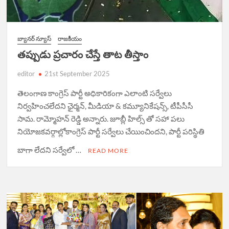
బ్యానర్ న్యూస్
రాజకీయం
తప్పుడు ప్రచారం చేస్తే తాట తీస్తాం
editor
21st September 2025
తెలంగాణ కాంగ్రెస్ పార్టీ అధికారికంగా ఎలాంటి సర్వేలు
నిర్వహించలేదని ఛైర్మన్, మీడియా & కమ్యూనికేషన్స్, టీపీసీసీ
సామ. రామ్మోహన్ రెడ్డి అన్నారు. జూబ్లీ హిల్స్ తో సహా పలు
నియోజకవర్గాల్లోకాంగ్రెస్ పార్టీ సర్వేలు చేయించిందని, పార్టీ పరిస్థితి
బాగా లేదని సర్వేలో …
READ MORE