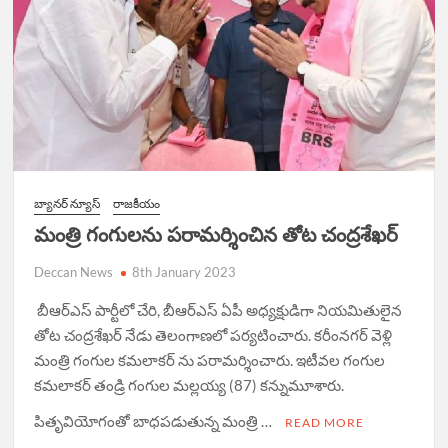
బ్యానర్ న్యూస్
రాజకీయం
మంత్రి గంగులను పరామర్శించిన తోట చంద్రశేఖర్
Deccan News
8th January 2023
బీఆర్ఎస్ పార్టీలో చేరి, బీఆర్ఎస్ ఏపీ అధ్యక్షుడిగా నియమితులైన
తోట చంద్రశేఖర్ నేడు తెలంగాణలో పర్యటించారు. కరీంనగర్ వెళ్లి
మంత్రి గంగుల కమలాకర్ ను పరామర్శించారు. ఇటీవల గంగుల
కమలాకర్ తండ్రి గంగుల మల్లయ్య (87) కన్నుమూశారు.
పితృవియోగంతో బాధపడుతున్న మంత్రి …
READ MORE