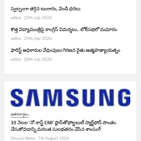
స్వల్పంగా తగ్గిన బంగారం, వెండి ధరలు
editor
29th July 2026
కొత్త విద్యామంత్రిపై కాంగ్రెస్ విమర్శలు.. లోక్‌సభలో దుమారం
editor
29th July 2026
ఫారెస్ట్ అధికారుల వేధింపులు గిరిజన రైతు ఆత్మహత్యాయత్నం
editor
28th July 2026
ఇతరవార్తలు
30 నెలల ‘నో-కాస్ట్ EMI’ ప్లాన్‌తోఫోల్డబుల్ స్మార్ట్‌ఫోన్ సొంతం
చేసుకోవడాన్ని మరింత సులభతరం చేసిన శాంసంగ్
Deccan News
7th August 2026