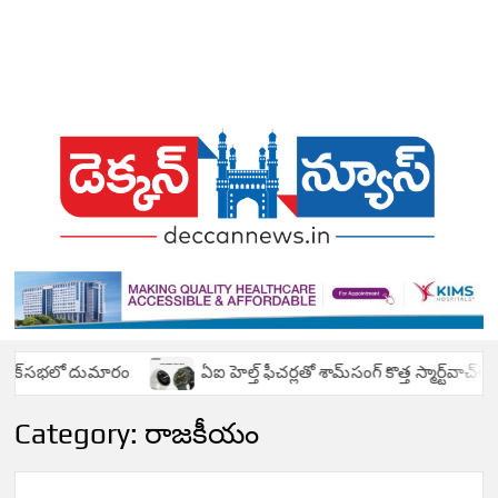
T
Telugu
News
N
Portal
L
T
N
T
ఏఐ హెల్త్ ఫీచర్లతో శామ్‌సంగ్ కొత్త స్మార్ట్‌వాచ్‌లు
త‌గిన జాగ్ర‌
BR
Category:
రాజకీయం
N
HYD