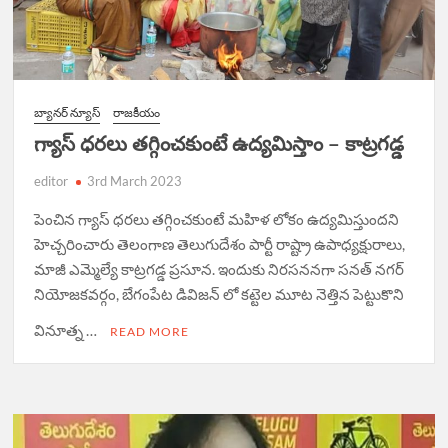
బ్యానర్ న్యూస్
రాజకీయం
గ్యాస్ ధరలు తగ్గించకుంటే ఉద్యమిస్తాం – కాట్రగడ్డ
editor
3rd March 2023
పెంచిన గ్యాస్ ధరలు తగ్గించకుంటే మహిళ లోకం ఉద్యమిస్తుందని
హెచ్చరించారు తెలంగాణ తెలుగుదేశం పార్టీ రాష్ట్రా ఉపాధ్యక్షురాలు,
మాజీ ఎమ్మెల్యే కాట్రగడ్డ ప్రసూన. ఇందుకు నిరసననగా సనత్ నగర్
నియోజకవర్గం, బేగంపేట డివిజన్ లో కట్టెల మూట నెత్తిన పెట్టుకొని
వినూత్న …
READ MORE