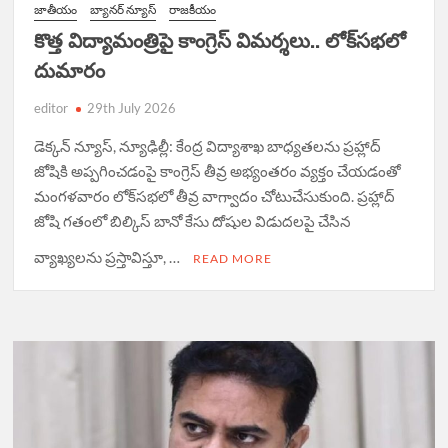
D
జాతీయం
బ్యానర్ న్యూస్
రాజకీయం
N
కొత్త విద్యామంత్రిపై కాంగ్రెస్ విమర్శలు.. లోక్‌సభలో
దుమారం
editor
29th July 2026
డెక్కన్ న్యూస్, న్యూఢిల్లీ: కేంద్ర విద్యాశాఖ బాధ్యతలను ప్రహ్లాద్
జోషికి అప్పగించడంపై కాంగ్రెస్ తీవ్ర అభ్యంతరం వ్యక్తం చేయడంతో
మంగళవారం లోక్‌సభలో తీవ్ర వాగ్వాదం చోటుచేసుకుంది. ప్రహ్లాద్
జోషి గతంలో బిల్కిస్ బానో కేసు దోషుల విడుదలపై చేసిన
వ్యాఖ్యలను ప్రస్తావిస్తూ, …
READ MORE