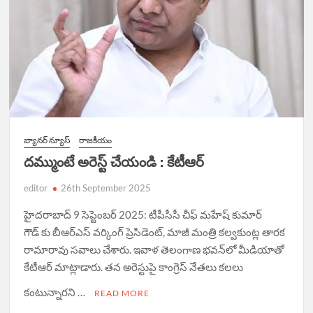
బ్యానర్ న్యూస్
రాజకీయం
దమ్ముంటే అరెస్ట్ చేయండి : కేటీఆర్
editor
26th September 2025
హైదరాబాద్ 9 సెప్టెంబర్ 2025: టీపీసీసీ చీఫ్ మహేష్ కుమార్‌
గౌడ్‌ కు బీఆర్ఎస్ వర్కింగ్ ప్రెసిడెంట్, మాజీ మంత్రి కల్వకుంట్ల తారక
రామారావు సవాలు చేశారు. ఇవాళ తెలంగాణ భవన్‌లో మీడియాతో
కేటీఆర్ మాట్లాడారు. తన అరెస్టుపై కాంగ్రెస్ నేతలు కలలు
కంటున్నారని …
READ MORE