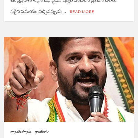
సరైన సమయం వచ్చినప్పుడు …
READ MORE
బ్యానర్ న్యూస్
రాజకీయం