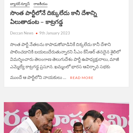
బ్యానర్ న్యూస్
రాజకీయం
సొంత పార్టీలోనే దిక్కులేదు కానీ దేశాన్ని
ఏలుతాడంట – కాట్రగడ్డ
Deccan News
9th January 2023
సొంత పార్టీ నేతలను కాపాడుకోవాడినికే దిక్కలేదు కానీ దేశాని
పాలించడానికి బయలుదేరుతున్నారని సీఎం కేసీఆర్ తనదైన శైలిలో
విమర్శించారు తెలంగాణ తెలుగుదేశం పార్టీ ఉపాధ్యక్షురాలు, మాజీ
ఎమ్మెల్యే కాట్రగడ్డ ప్రసూన. ఖమ్మంలో భారస ఆవిర్భావ సభకు
ముందే ఆ పార్టీలోని నాయకులు …
READ MORE