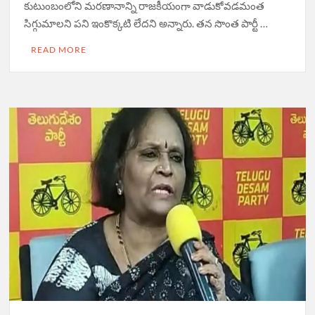
కుటుంబంలోని మరణానాన్ని రాజకీయంగా వాడుకోవడమంత
సిగ్గుమాలని పని ఇంకొక్కటి లేదని అన్నారు. తన సొంత పార్టీ …
READ MORE