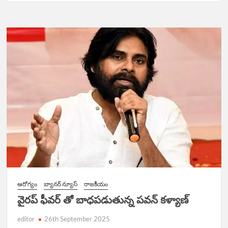
ఆరోగ్యం
బ్యానర్ న్యూస్
రాజకీయం
వైరప్ ఫీవర్ తో బాధపడుతున్న పవన్ కళ్యాణ్
editor
26th September 2025