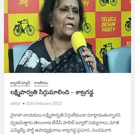
బ్యానర్ న్యూస్
రాజకీయం
లక్ష్మిపార్వతి సిగ్గుమాలింది – కాట్రగడ్డ
editor
20th February 2023
వైకాపా నాయకులు లక్ష్మిపార్వతి సిగ్గులేకుండా మాట్లాడుతున్నారని
ధ్వజమెత్తారు తెలంగాణ టీడీపీ పొలిట్ బ్యూరో సభ్యురాలు, మాజీ
ఎమ్మెల్యే, పార్టీ ఉపాధ్యక్షురాలు కాట్రగడ్డ ప్రసూన. నందమూరి