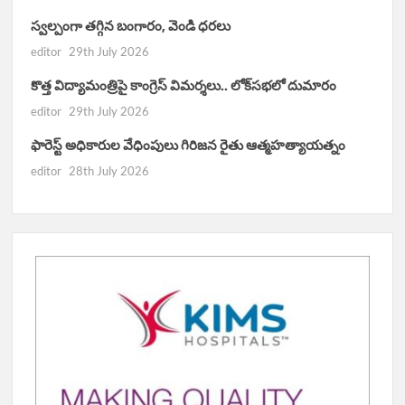
స్వల్పంగా తగ్గిన బంగారం, వెండి ధరలు
editor
29th July 2026
కొత్త విద్యామంత్రిపై కాంగ్రెస్ విమర్శలు.. లోక్‌సభలో దుమారం
editor
29th July 2026
ఫారెస్ట్ అధికారుల వేధింపులు గిరిజన రైతు ఆత్మహత్యాయత్నం
editor
28th July 2026