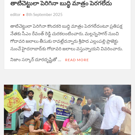
తాటిచెట్టులా పెరిగినా బుద్ధి మాత్రం పెరగలేదు
editor
8th September 2025
తాటిచెట్టులా పెరిగినా కొందకరి బుద్ది మాత్రం పెరగలేదంటూ ప్రతిపక్ష
నేతకు సీఎం రేవంత్ రెడ్డి చురకలంటించారు. మల్లన్నసాగర్‌ నుంచి
గోదావరి జలాలు తీసుకు రావట్లేదన్నారు శ్రీపాద ఎల్లంపల్లి ప్రాజెక్టు
నుంచే హైదరాబాద్‌కు గోదావరి జలాలు వస్తున్నాయని వివరించారు.
నిజాం సర్కార్ దూరదృష్టితో …
READ MORE