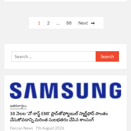
Posts
1
2
…
88
Next
navigation
Search
for:
ఇతరవార్తలు
30 నెలల ‘నో-కాస్ట్ EMI’ ప్లాన్‌తోఫోల్డబుల్ స్మార్ట్‌ఫోన్ సొంతం
చేసుకోవడాన్ని మరింత సులభతరం చేసిన శాంసంగ్
Deccan News
7th August 2026