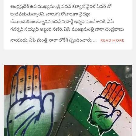
ఆంధ్రప్రదేశ్ ఉప ముఖ్యమంత్రి పవన్ కల్యాణ్ వైరల్ ఫీవర్ తో
బాధపడుతున్నారని, నాలుగు రోజులుగా వైద్యం
చేయించుకుంటున్నారని జనసేన పార్టీ ఇచ్చిన సందేశానికి, ఏపీ
గవర్నర్ సయ్యద్ అబ్దుల్ నజీర్, ఏపీ ముఖ్యమంత్రి నారా చంద్రబాబు
నాయుడు, ఏపీ మంత్రి నారా లోకేశ్ స్పందించారు. …
READ MORE