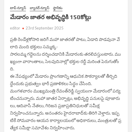
టాప్ న్యూస్
బ్యానర్ న్యూస్
స్థానికం
మేడారం జాతర అభివృద్ధికి 150కోట్లు
editor
23rd September 2025
ప్రతి రెండేళ్లకోసారి జరిగే మహా జాతరతో పాటు, ఏడాది పొడవునా వే
లాది మంది భక్తులు సమ్మక్క-
సారలమ్మ గద్దెలను దర్శించడానికి మేడారంకు తరలివస్తుంటారు. ము
ఖ్యంగా వారాంతాలు, సెలవుదినాల్లో భక్తుల రద్దీ మరింత పెరుగుతోం
ది.
ఈ నేపథ్యంలో మేడారం ప్రాంగణాన్ని ఆధునిక సౌకర్యాలతో తీర్చిది
ద్దేందుకు ప్రభుత్వం భారీ ప్రణాళికలు సిద్ధం చేసింది.
మంగళవారం ముఖ్యమంత్రి రేవంత్‌రెడ్డి స్వయంగా మేడారంలో పర్య
టించనున్నారు. మహా జాతర ఏర్పాట్లు, అభివృద్ధి పనులపై పూజారు
లు, ఆదివాసీ నేతలు, గిరిజన ప్రజాప్రతినిధులతో సమీక్ష
నిర్వహించనున్నారు. అనంతరం హైదరాబాద్‌కు తిరిగి వెళ్తారు. ఇప్ప
టికే సోమవారం ఆయన కార్యాలయంలో అధికారులు, మంత్రులతో ప్ర
త్యేక సమీక్షా సమావేశం నిర్వహించారు.