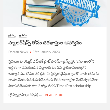
ట్రెండ్స్
స్థానికం
స్కాలర్‌షిప్స్‌ కోసం దరఖాస్తుల ఆహ్వానం
Deccan News
27th January 2023
ప్రముఖ హయ్యర్ ఎడ్‌టెక్ ప్లాట్‌ఫారమ్- టైమ్స్‌ప్రో, సమాజంలోని
ఆర్థికంగా వెనుకబడిన వర్గాలకు చెందిన ప్రతిభావంతులైన
అభ్యాసకుల కోసం పరిశ్రమ-కేంద్రీకృత నైపుణ్యాలతో వారు తమను
తాము మెరుగుపరచుకునేందుకు, కెరీర్ ఆకాంక్షలు నెరవేర్చుకునేలా
సాయపడేందుకు రూ. 2 కోట్ల వరకు TimesPro scholarship
(టైమ్స్‌ప్రోస్కాలర్‌షిప్) …
READ MORE