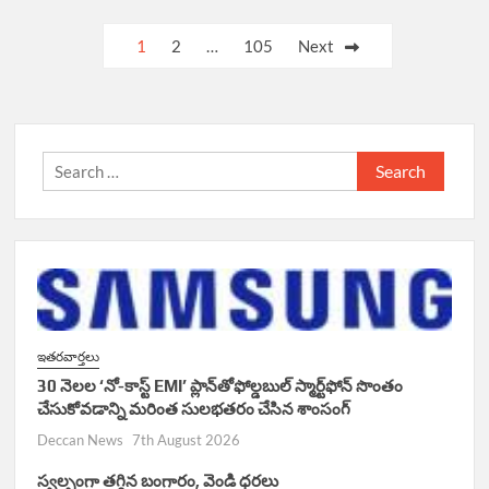
Posts
1
2
…
105
Next
navigation
Search
for:
ఇతరవార్తలు
30 నెలల ‘నో-కాస్ట్ EMI’ ప్లాన్‌తోఫోల్డబుల్ స్మార్ట్‌ఫోన్ సొంతం
చేసుకోవడాన్ని మరింత సులభతరం చేసిన శాంసంగ్
Deccan News
7th August 2026
స్వల్పంగా తగ్గిన బంగారం, వెండి ధరలు