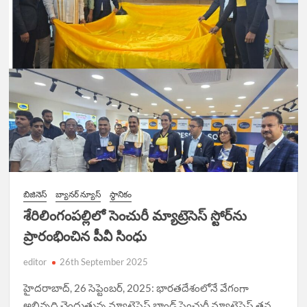
D
N
బిజినెస్
బ్యానర్ న్యూస్
స్థానికం
శేరిలింగంపల్లిలో సెంచురీ మ్యాట్రెసెస్ స్టోర్‌ను
ప్రారంభించిన పీవీ సింధు
editor
26th September 2025
హైదరాబాద్, 26 సెప్టెంబర్, 2025: భారతదేశంలోనే వేగంగా
అభివృద్ధి చెందుతున్న మ్యాట్రెసెస్ బ్రాండ్ సెంచురీ మ్యాట్రెసెస్ తన