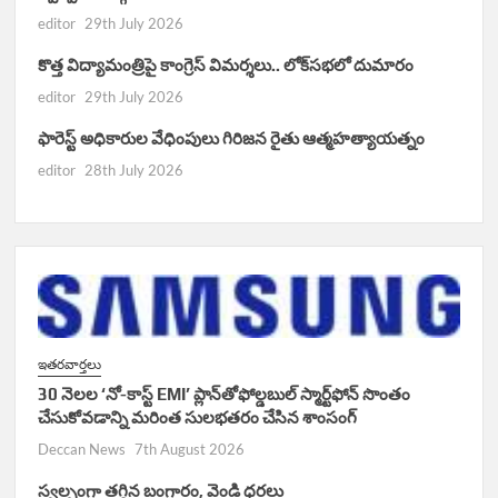
editor
29th July 2026
కొత్త విద్యామంత్రిపై కాంగ్రెస్ విమర్శలు.. లోక్‌సభలో దుమారం
editor
29th July 2026
ఫారెస్ట్ అధికారుల వేధింపులు గిరిజన రైతు ఆత్మహత్యాయత్నం
editor
28th July 2026
ఇతరవార్తలు
30 నెలల ‘నో-కాస్ట్ EMI’ ప్లాన్‌తోఫోల్డబుల్ స్మార్ట్‌ఫోన్ సొంతం
చేసుకోవడాన్ని మరింత సులభతరం చేసిన శాంసంగ్
Deccan News
7th August 2026
స్వల్పంగా తగ్గిన బంగారం, వెండి ధరలు