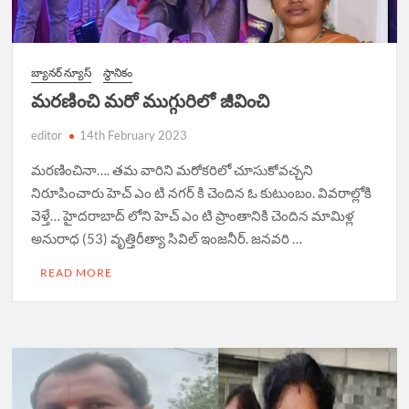
బ్యానర్ న్యూస్
స్థానికం
మరణించి మరో ముగ్గురిలో జీవించి
editor
14th February 2023
మరణించినా…. తమ వారిని మరోకరిలో చూసుకోవచ్చని
నిరూపించారు హెచ్ ఎం టి నగర్ కి చెందిన ఓ కుటుంబం. వివరాల్లోకి
వెళ్తే… హైదరాబాద్ లోని హెచ్ ఎం టి ప్రాంతానికి చెందిన మామిళ్ల
అనురాధ (53) వృత్తిరీత్యా సివిల్ ఇంజనీర్. జనవరి …
READ MORE