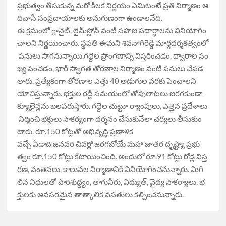
ప్రభుత్వం తీసుకున్న మరో కీలక నిర్ణయం ఏమిటంటే ప్రతి నిర్మాణం ఆ
దివాసీ సంప్రదాయాలకు అనుగుణంగా ఉండాలనేది.
ఈ క్రమంలో గ్రానైట్, లైమ్‌స్టోన్ వంటి సహజ పదార్థాలను వినియోగిం
చాలని నిర్ణయించారు. స్థపతి ఈమని శివనాగిరెడ్డి మార్గదర్శకత్వంలో
పనులు సాగనున్నాయి.గద్దెల ప్రాంగణాన్ని విస్తరించడం, ద్వారాల సం
ఖ్య పెంచడం, భారీ స్వాగత తోరణాల నిర్మాణం వంటి పనులు చేపడ
తారు. ప్రత్యేకంగా తోరణాల ఎత్తు 40 అడుగుల వరకు పెంచాలని
యోచిస్తున్నారు. భక్తుల రద్దీ సమయంలో తోపులాటలు జరగకుండా
క్యూలైన్లను బలపరుస్తారు. గద్దెల చుట్టూ ర్యాంపులు, ఎత్తైన ప్రదేశాలు
నిర్మించి భక్తులు సౌకర్యంగా దర్శనం చేసుకునేలా చర్యలు తీసుకుం
టారు. రూ.150 కోట్లతో అభివృద్ధి ప్రణాళిక
వచ్చే ఏడాది జనవరి చివర్లో జరగబోయే మహా జాతర దృష్ట్యా ప్రభు
త్వం రూ.150 కోట్లు కేటాయించింది. అందులో రూ.91 కోట్లు రోడ్ల విస్త
రణ, వంతెనలు, కాలువల నిర్మాణానికి వినియోగించనున్నారు. మిగి
లిన నిధులతో పారిశుద్ధ్యం, తాగునీరు, విద్యుత్, వైద్య సౌకర్యాలు, భ
క్తులకు అవసరమైన తాత్కాలిక వసతులు కల్పించనున్నారు.