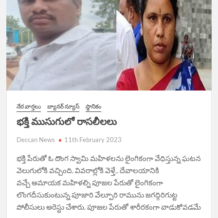
నేర వార్త‌లు
బ్యానర్ న్యూస్
స్థానికం
భక్తి ముసుగులో రాసలీలలు
Deccan News
11th February 2023
భక్తి పేరుతో ఓ దొంగ స్వామి మహిళలను లైంగికంగా వేధిస్తున్న ఘటన
వెలుగులోకి వచ్చింది. వివరాల్లోకి వెళ్తే.. దేవాలయానికి
వచ్చే అమాయక మహిళల్ని పూజల పేరుతో లైంగికంగా
లొంగదీసుకుంటున్న పూజారి వేల్పూరి రామును జగద్గిరిగుట్ట
పోలీసులు అరెస్టు చేశారు. పూజల పేరుతో శారీరకంగా వాడుకోవడమే