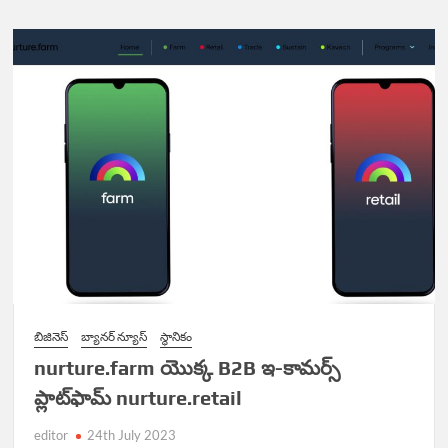
బిజినెస్
బ్యానర్ న్యూస్
స్థానికం
nurture.farm యొక్క B2B ఇ-కామర్స్
ప్లాట్‌ఫామ్ nurture.retail
editor
24th July 2023