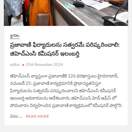
స్థానికం
ప్రజావాణి ఫిర్యాదులను సత్వరమే పరిష్కరించాలి:
జిహెచ్ఎంసి కమీషనర్ ఇలంబర్తి
editor
25th November 2024
జీహెచ్ఎంసీ వ్యాప్తంగా ప్రజావాణికి 126 ధరఖాస్తులు హైదరాబాద్,
నవంబర్ 25: ప్రజావాణి కార్యక్రమానికి ప్రాధాన్యతనిస్తూ
ఫిర్యాదులను సత్వరమే పరిష్కరించాలని జిహెచ్ఎంసి కమీషనర్
ఇలంబర్తి అధికారులను ఆదేశించారు. జిహెచ్ఎంసి హెడ్ ఆఫీస్ లో
సోమవారం నిర్వహించిన ప్రజావాణి కార్యక్రమంలో కమీషనర్ పాల్గొని
పలు …
READ MORE