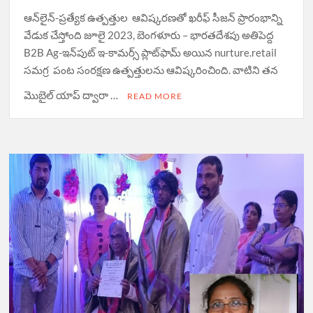
ఆన్‌లైన్-ప్రత్యేక ఉత్పత్తుల ఆవిష్కరణతో ఖరీఫ్ సీజన్ ప్రారంభాన్ని
వేడుక చేస్తోంది జూలై 2023, బెంగళూరు – భారతదేశపు అతిపెద్ద
B2B Ag-ఇన్‌పుట్ ఇ-కామర్స్ ప్లాట్‌ఫామ్ అయిన nurture.retail
సమగ్ర పంట సంరక్షణ ఉత్పత్తులను ఆవిష్కరించింది. వాటిని తన
మొబైల్ యాప్ ద్వారా …
READ MORE