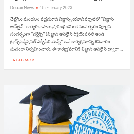
Deccan News
4th February 2023
చేబ్రోలు మండలం వడ్లమూడి విజ్ఙాన్స్‌ యూనివర్సిటీలో ‘‘విజ్ఞాన్‌
ఆన్‌లైన్‌’’ కార్యకలాపాలు ప్రారంభించి ఒక సంవత్సరం పూరైన
సందర్భంగా ‘‘వర్టెక్స్‌’’ (విజ్ఞాన్‌ ఆన్‌లైన్‌ రీక్రియేషనల్‌ అండ్‌
ట్రాన్స్‌ఫర్మేషనల్‌ ఎక్సీపీరియన్స్‌’’ అనే కార్యక్రమాన్ని శనివారం
ఘనంగా నిర్వహించారు. ఈ కార్యక్రమానికి విజ్ఞాన్‌ ఆన్‌లైన్‌ ద్వారా …
READ MORE