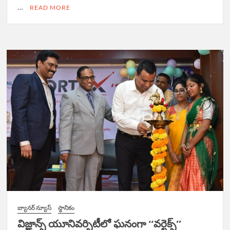
…
READ MORE
బ్యానర్ న్యూస్
స్థానికం
విజ్ఞాన్స్‌ యూనివర్సిటీలో ఘనంగా ‘‘వర్టెక్స్‌’’