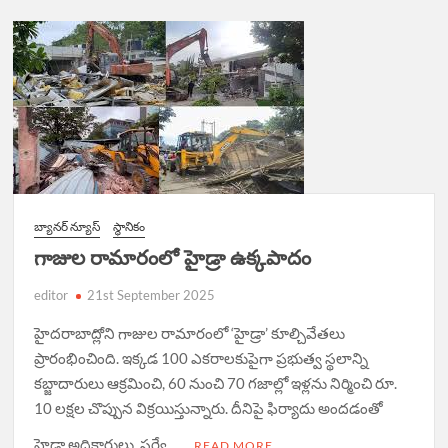
బ్యానర్ న్యూస్
స్థానికం
గాజుల రామారంలో హైడ్రా ఉక్కపాదం
editor
21st September 2025
హైదరాబాద్లోని గాజుల రామారంలో ‘హైడ్రా’ కూల్చివేతలు
ప్రారంభించింది. ఇక్కడ 100 ఎకరాలకుపైగా ప్రభుత్వ స్థలాన్ని
కబ్జాదారులు ఆక్రమించి, 60 నుంచి 70 గజాల్లో ఇళ్లను నిర్మించి రూ.
10 లక్షల చొప్పున విక్రయిస్తున్నారు. దీనిపై ఫిర్యాదు అందడంతో
హైడ్రా అధికారులు, సర్వే …
READ MORE