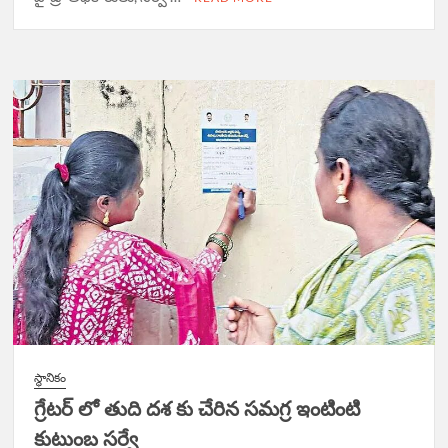
స్థానికం
గ్రేటర్ లో తుది దశ కు చేరిన సమగ్ర ఇంటింటి
కుటుంబ సర్వే