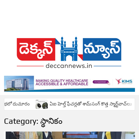
T
Telugu
News
N
Portal
L
T
N
T
ఏఐ హెల్త్ ఫీచర్లతో శామ్‌సంగ్ కొత్త స్మార్ట్‌వాచ్‌లు
త‌గిన జాగ్ర‌త్త‌
BR
Category:
స్థానికం
N
HYD