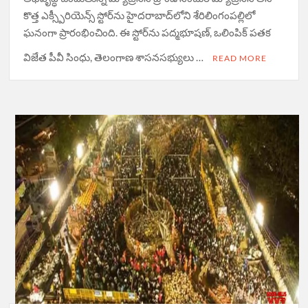
కొత్త ఎక్స్పీరియెన్స్ స్టోర్‌ను హైదరాబాద్‌లోని శేరిలింగంపల్లిలో
ఘనంగా ప్రారంభించింది. ఈ స్టోర్‌ను పద్మభూషణ్, ఒలింపిక్ పతక
విజేత పీవీ సింధు, తెలంగాణ శాసనసభ్యులు …
READ MORE