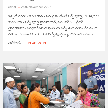
editor
25th November 2024
ఇప్పటి వరకు 78.53 శాతం సమగ్ర ఇంటింటి సర్వే పూర్తి,19.04,977
కుటుంబాల సర్వే పూర్తి హైదరాబాద్, నవంబర్ 25: గ్రేటర్
హైదరాబాదు పరిధిలో సమగ్ర ఇంటింటి సర్వే తుది దశకు చేరుకుంది.
సోమవారం నాటికి .78.53.% సర్వే పూర్తయ్యిందని అధికారులు
తెలిపారు. …
READ MORE