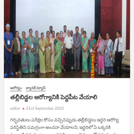
ఆరోగ్యం
బ్యానర్ న్యూస్
త‌ల్లీబిడ్డ‌ల ఆరోగ్యానికి పెద్ద‌పీట వేయాలి
editor
21st September 2025
గ‌ర్భ‌వ‌తులు ప‌రీక్ష‌ల కోసం వ‌చ్చిన‌ప్పుడు త‌ల్లీబిడ్డ‌లు ఇద్ద‌రి ఆరోగ్య
ప‌రిస్థితిని స‌మ‌గ్రంగా అంచ‌నా వేయాల‌ని, ఇద్ద‌రిలో ఏ ఒక్క‌రికి