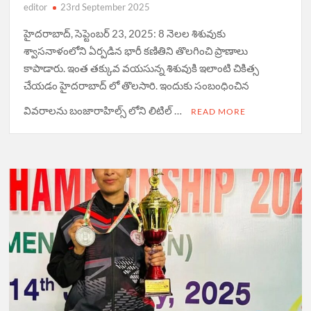
editor
23rd September 2025
హైద‌రాబాద్, సెప్టెంబ‌ర్ 23, 2025: 8 నెలల శిశువుకు
శ్వాసనాళంలోని ఏర్పడిన భారీ కణితిని తొలగించి ప్రాణాలు
కాపాడారు. ఇంత తక్కువ వయసున్న శిశువుకి ఇలాంటి చికిత్స
చేయడం హైదరాబాద్ లో తొలసారి. ఇందుకు సంబంధించిన
వివరాలను బంజారాహిల్స్ లోని లిటిల్ …
READ MORE