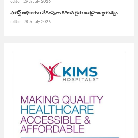
editor
29th July 2026
ఫారెస్ట్ అధికారుల వేధింపులు గిరిజన రైతు ఆత్మహత్యాయత్నం
editor
28th July 2026