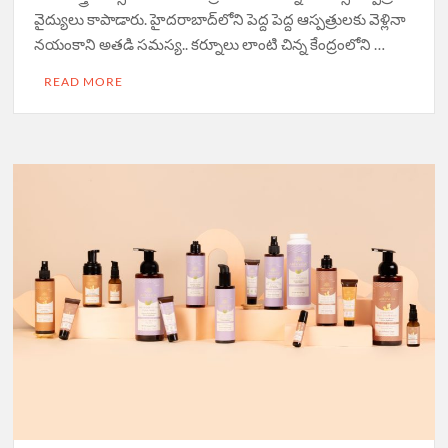
వైద్యులు కాపాడారు. హైద‌రాబాద్‌లోని పెద్ద పెద్ద ఆస్ప‌త్రుల‌కు వెళ్లినా
న‌యంకాని అత‌డి స‌మ‌స్య‌.. కర్నూలు లాంటి చిన్న కేంద్రంలోని …
READ MORE