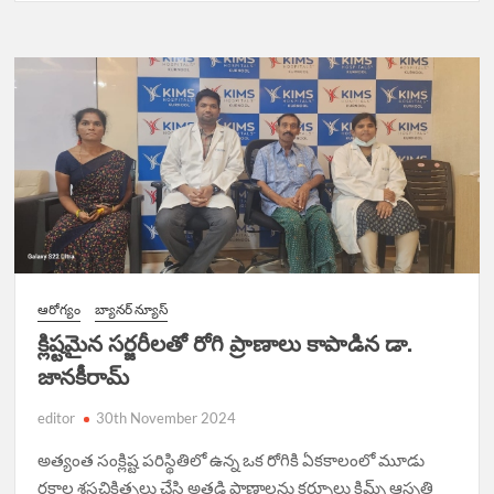
ఆరోగ్యం
బ్యానర్ న్యూస్
క్లిష్టమైన సర్జరీలతో రోగి ప్రాణాలు కాపాడిన డా.
జానకీరామ్
editor
30th November 2024
అత్యంత సంక్లిష్ట ప‌రిస్థితిలో ఉన్న ఒక రోగికి ఏక‌కాలంలో మూడు
ర‌కాల శ‌స్త్రచికిత్స‌లు చేసి అత‌డి ప్రాణాల‌ను క‌ర్నూలు కిమ్స్ ఆస్ప‌త్రి