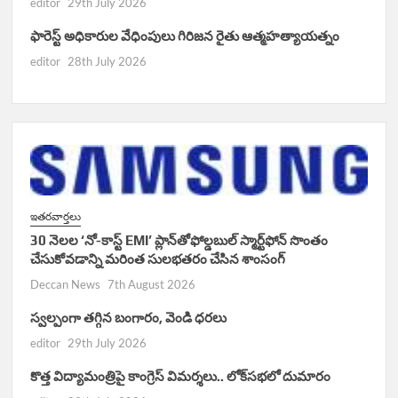
editor
29th July 2026
ఫారెస్ట్ అధికారుల వేధింపులు గిరిజన రైతు ఆత్మహత్యాయత్నం
editor
28th July 2026
ఇతరవార్తలు
30 నెలల ‘నో-కాస్ట్ EMI’ ప్లాన్‌తోఫోల్డబుల్ స్మార్ట్‌ఫోన్ సొంతం
చేసుకోవడాన్ని మరింత సులభతరం చేసిన శాంసంగ్
Deccan News
7th August 2026
స్వల్పంగా తగ్గిన బంగారం, వెండి ధరలు
editor
29th July 2026
కొత్త విద్యామంత్రిపై కాంగ్రెస్ విమర్శలు.. లోక్‌సభలో దుమారం