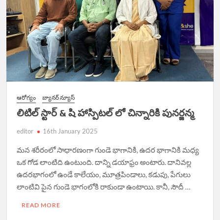
ఆరోగ్యం
బ్యానర్ న్యూస్
లిటిల్ స్టార్ & షి హాస్పిటల్ లో చిన్నారికి పునర్జన్మ
editor
16th January 2025
మన శరీరంలో సాధారణంగా గుండె భాగానికి, ఉదర భాగానికి మధ్య
ఒక గోడ లాంటిది ఉంటుంది. దాన్ని డయాఫ్రం అంటారు. దానివల్ల
ఉదరభాగంలో ఉండే కాలేయం, మూత్రపిండాలు, కడుపు, పేగులు
లాంటివి పైన గుండె భాగంలోకి రాకుండా ఉంటాయి. కానీ, సౌదీ …
READ MORE