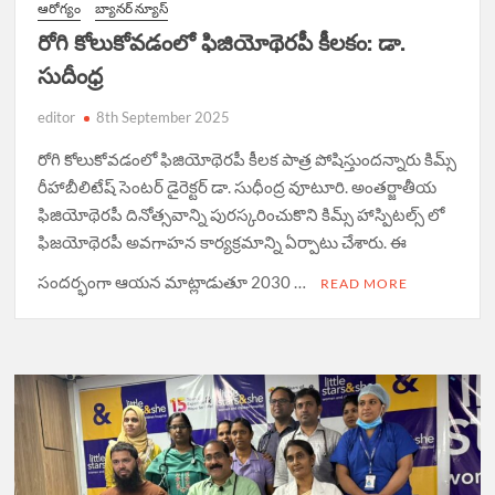
ఆరోగ్యం
బ్యానర్ న్యూస్
రోగి కోలుకోవడంలో ఫిజియోథెరపీ కీలకం: డా.
సుదీంధ్ర
editor
8th September 2025
రోగి కోలుకోవడంలో ఫిజియోథెరపీ కీలక పాత్ర పోషిస్తుందన్నారు కిమ్స్
రీహాబీలిటేష్ సెంటర్ డైరెక్టర్ డా. సుధీంద్ర వూటూరి. అంతర్జాతీయ
ఫిజియోథెరపీ దినోత్సవాన్ని పురస్కరించుకొని కిమ్స్ హాస్పిటల్స్ లో
ఫిజయోథెరపీ అవగాహన కార్యక్రమాన్ని ఏర్పాటు చేశారు. ఈ
సందర్భంగా ఆయన మాట్లాడుతూ 2030 …
READ MORE