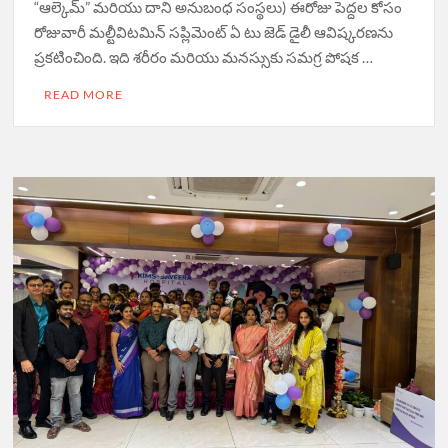
“ఆల్కెమ్” మరియు దాని అనుబంధ సంస్థలు) ఈరోజు పెద్దల కోసం
రోజువారీ మల్టీవిటమిన్ సప్లిమెంట్ ఏ టు జెడ్ డైలీ ఆవిష్కరణను
ప్రకటించింది. ఇది శరీరం మరియు మనస్సుకు సమగ్ర పోషక …
READ MORE