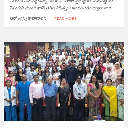
ఎలాంటి స‌మ‌స్య ఉన్నా.. ఇత‌ర విభాగాల వైద్యుల‌తో స‌మ‌న్వ‌యం
చేసుకుని ముందుగానే త‌గిన చికిత్స‌లు అందించ‌డం ద్వారా వారి
ఆరోగ్యాన్ని కాపాడాల‌ని …
READ MORE