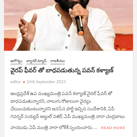
ఆరోగ్యం
బ్యానర్ న్యూస్
రాజకీయం
వైరప్ ఫీవర్ తో బాధపడుతున్న పవన్ కళ్యాణ్
editor
26th September 2025
ఆంధ్రప్రదేశ్ ఉప ముఖ్యమంత్రి పవన్ కల్యాణ్ వైరల్ ఫీవర్ తో
బాధపడుతున్నారని, నాలుగు రోజులుగా వైద్యం
చేయించుకుంటున్నారని జనసేన పార్టీ ఇచ్చిన సందేశానికి, ఏపీ
గవర్నర్ సయ్యద్ అబ్దుల్ నజీర్, ఏపీ ముఖ్యమంత్రి నారా చంద్రబాబు
నాయుడు, ఏపీ మంత్రి నారా లోకేశ్ స్పందించారు. …
READ MORE