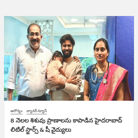
ఆరోగ్యం
బ్యానర్ న్యూస్
8 నెలల శిశువు ప్రాణాలను కాపాడిన హైదరాబాద్‌
లిటిల్ స్టార్స్ & షీ వైద్యులు