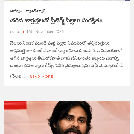
ఆరోగ్యం
బ్యానర్ న్యూస్
త‌గిన జాగ్ర‌త్త‌ల‌తో ప్రీటెర్మ్ పిల్ల‌లు సుర‌క్షితం
editor
16th November 2025
నెల‌లు నిండ‌క ముందే పుట్టే పిల్ల‌ల విష‌యంలో త‌ల్లిదండ్రులు
అప్ర‌మ‌త్తంగా ఉంటే ఎలాంటి ఇబ్బందులు ఉండ‌వ‌ని, ఆ స‌మ‌యంలో
త‌గిన జాగ్ర‌త్త‌లు తీసుకోక‌పోతే వాళ్లు జీవితాంతం ఇబ్బంది ప‌డాల్సి
ఉంటుంద‌నిఅన్నారు కిమ్స్ సవీర వైద్యులు. ప్రపంచ ప్రీ మెచ్యూరిటీ డే
(నెలల …
READ MORE