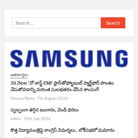
Search
for:
ఇతరవార్తలు
30 నెలల ‘నో-కాస్ట్ EMI’ ప్లాన్‌తోఫోల్డబుల్ స్మార్ట్‌ఫోన్ సొంతం
చేసుకోవడాన్ని మరింత సులభతరం చేసిన శాంసంగ్
Deccan News
7th August 2026
స్వల్పంగా తగ్గిన బంగారం, వెండి ధరలు
editor
29th July 2026
కొత్త విద్యామంత్రిపై కాంగ్రెస్ విమర్శలు.. లోక్‌సభలో దుమారం