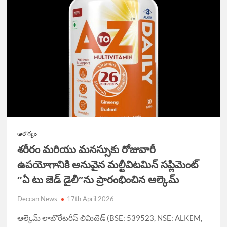
N
ఆరోగ్యం
శరీరం మరియు మనస్సుకు రోజువారీ
ఉపయోగానికి అనువైన మల్టీవిటమిన్ సప్లిమెంట్
“ఏ టు జెడ్ డైలీ”ను ప్రారంభించిన ఆల్కెమ్
Deccan News
17th April 2026
ఆల్కెమ్ లాబొరేటరీస్ లిమిటెడ్ (BSE: 539523, NSE: ALKEM,