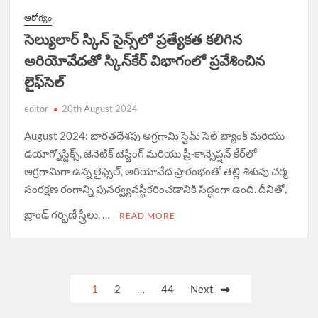
ఆరోగ్యం
సెల్యులార్ స్కిన్ సైన్స్‌లో ప్రత్యేకత కలిగిన
అరియోవేదతో స్కిన్‌కేర్‌ విభాగంలో ప్రవేశించిన
లైఫ్‌సెల్
editor
20th August 2024
August 2024: భారతదేశపు అగ్రగామి స్టెమ్ సెల్ బ్యాంక్ మరియు
డయాగ్నోస్టిక్స్, జెనెటిక్ టెస్టింగ్ మరియు ప్రీ-కాన్సెప్షన్ కేర్‌లో
అగ్రగామిగా ఉన్న లైఫ్సెల్, అరియోవేద ప్రారంభంతో తల్లి-శిశువు చర్మ
సంరక్షణ రంగాన్ని పునర్వ్యవస్థీకరించడానికి సిద్ధంగా ఉంది. దీనితో,
బ్రాండ్ గర్భిణీ స్త్రీలు, …
READ MORE
Posts
1
2
…
44
Next
navigation