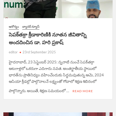
ఆరోగ్యం
బ్యానర్ న్యూస్
సెపక్‌తక్రా క్రీడాకారిణికి నూతన జీవితాన్ని
అందదించిన డా. హరి ప్రకాష్
editor
23rd September 2025
హైదరాబాద్, 23 సెప్టెంబర్ 2025: న్ననాటి నుంచే సెపక్‌తక్రా
ఆటగాళ్లలో ఒకరుగా ఎదిగారు నవత. అంతర్జాతీయ స్థాయిలో
భారత్‌ను ప్రాతినిధ్యం వహించేందుకు సిద్ధమవుతున్న ఆమె, 2024
ఆసియా క్రీడల్లో పాల్గొనాలనే లక్ష్యంతో గోవాలో శిక్షణ శిబిరంలో
పాల్గొన్నారు. అయితే, శిక్షణ సమయంలో …
READ MORE