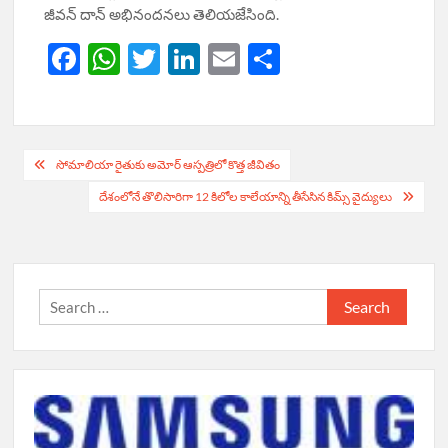
జీవన్ దాన్ అభినందనలు తెలియజేసింది.
F
W
T
Li
E
S
ac
h
w
n
m
h
e
at
itt
k
ail
ar
b
s
er
e
e
Post
సోమాలియా రైతుకు అమోర్ ఆస్ప‌త్రిలో కొత్త జీవితం
o
A
dI
navigation
దేశంలోనే తొలిసారిగా 12 కిలోల కాలేయాన్ని తీసేసిన కిమ్స్ వైద్యులు
o
p
n
k
p
Search
for: