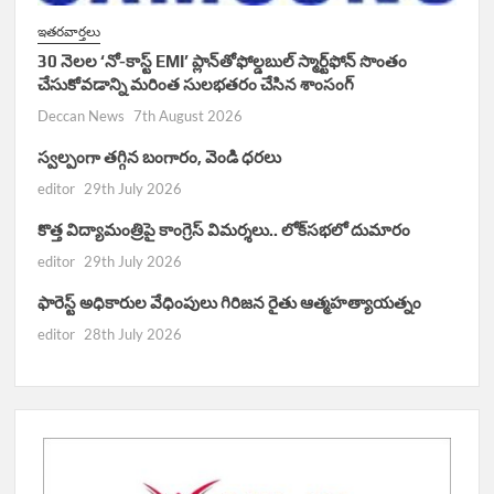
ఇతరవార్తలు
30 నెలల ‘నో-కాస్ట్ EMI’ ప్లాన్‌తోఫోల్డబుల్ స్మార్ట్‌ఫోన్ సొంతం
చేసుకోవడాన్ని మరింత సులభతరం చేసిన శాంసంగ్
Deccan News
7th August 2026
స్వల్పంగా తగ్గిన బంగారం, వెండి ధరలు
editor
29th July 2026
కొత్త విద్యామంత్రిపై కాంగ్రెస్ విమర్శలు.. లోక్‌సభలో దుమారం
editor
29th July 2026
ఫారెస్ట్ అధికారుల వేధింపులు గిరిజన రైతు ఆత్మహత్యాయత్నం
editor
28th July 2026