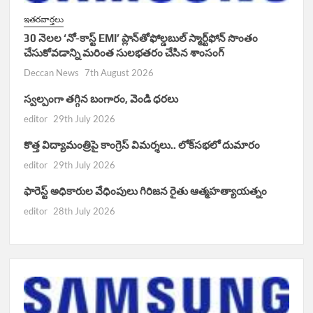
ఇతరవార్తలు
30 నెలల ‘నో-కాస్ట్ EMI’ ప్లాన్‌తోఫోల్డబుల్ స్మార్ట్‌ఫోన్ సొంతం
చేసుకోవడాన్ని మరింత సులభతరం చేసిన శాంసంగ్
Deccan News
7th August 2026
స్వల్పంగా తగ్గిన బంగారం, వెండి ధరలు
editor
29th July 2026
కొత్త విద్యామంత్రిపై కాంగ్రెస్ విమర్శలు.. లోక్‌సభలో దుమారం
editor
29th July 2026
ఫారెస్ట్ అధికారుల వేధింపులు గిరిజన రైతు ఆత్మహత్యాయత్నం
editor
28th July 2026