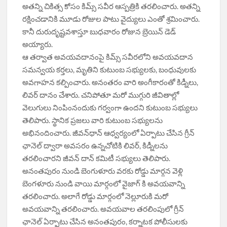
అతన్ని చికిత్స కోసం కిమ్స్ సవీర ఆస్పత్రికి తరలించారు. అతన్ని
రక్షించడానికి మూడు రోజుల పాటు వైద్యులు ఎంతో శ్ర‌మించారు.
కానీ దురుదృష్ట‌వశాస్తూ బుధవారం రోజున బ్రెయిన్ డెడ్
అయ్యారు.
ఆ త‌ర్వాత అవ‌య‌వ‌దానంపై కిమ్స్ సవీరలోని అవయవదాన
సమన్వయ కర్తలు, మృతిని కుటుంబ సభ్యులకు, బంధువుల‌కు
అవ‌గాహ‌న‌ క‌ల్పించారు. అనంతరం వారి అంగీకారంతో కిడ్నీలు,
లివర్ దానం చేశారు. చ‌నిపోతూ మ‌రో ముగ్గురి జీవితాల్లో
వెలుగులు నింపింనందుకు గ‌ర్వంగా ఉంద‌ని కుటుంబ స‌భ్యులు
తెలిపారు. స్థానిక ప్ర‌జ‌లు వారి కుటుంబ స‌భ్యుల‌ను
అభినందించారు. జీవ‌న్‌ధాన్ ఆధ్వ‌ర్యంలో ఏర్పాటు చేసిన గ్రీన్
ఛానెల్ ద్వారా అవ‌స‌రం ఉన్న‌చోటికి లివర్, కిడ్నీలను
తరలించారని జీవన్ దాన్ కమిటీ సభ్యులు తెలిపారు.
అనంతపురం నుండి బెంగుళూరు వరకు రోడ్డు మార్గన వెళ్లి
బెంగళూరు నుండి వాయి మార్గంలో వైజాగ్ కి అవయవాన్ని
తరలించారు. అలాగే రోడ్డు మార్గంలో నెల్లూరుకి మరో
అవయవాన్ని తరలించారు. అవయవాల తరలింపులో గ్రీన్
ఛానెల్ ఏర్పాటు చేసిన అనంతపురం, కర్నాటక పోలీసులకు