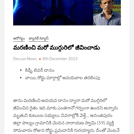
ఆరోగ్యం
బ్యానర్ న్యూస్
మరణించి మరో ముగ్గురిలో జీవించాడు
Deccan News
8th December 2022
కిడ్నీ, లివర్ దానం
వాయి, రోడ్డు మార్గాల్లో అవయవాల తరలింపు
తాను మరణించి అవయవ దానం ద్వారా మరో ముగ్గిరిలో
జీవించిన రైతు. ఇది మాకు ఎంతగానో గర్వంగా ఉందని అన్నారు
మృతుని కుటుంబ సభ్యులు. వివరాల్లోకి వెళ్తే… అనంతపురం
జిల్లా పాల్యం గ్రామానికి చెందిన నారాయణ స్వామి (59) వ్యక్తి
సోమవారం రోజున రోడ్డు ప్రమదానికి గురయ్యారు. దీంతో వెంటనే