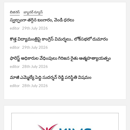
బిజినెస్
బ్యానర్ న్యూస్
స్వల్పంగా తగ్గిన బంగారం, వెండి ధరలు
editor
29th July 2026
కొత్త విద్యామంత్రిపై కాంగ్రెస్ విమర్శలు.. లోక్‌సభలో దుమారం
editor
29th July 2026
ఫారెస్ట్ అధికారుల వేధింపులు గిరిజన రైతు ఆత్మహత్యాయత్నం
editor
28th July 2026
మాజీ ఎమ్మెల్యే పెద్ది సుదర్శన్ రెడ్డి పరిస్థితి విషమం
editor
28th July 2026