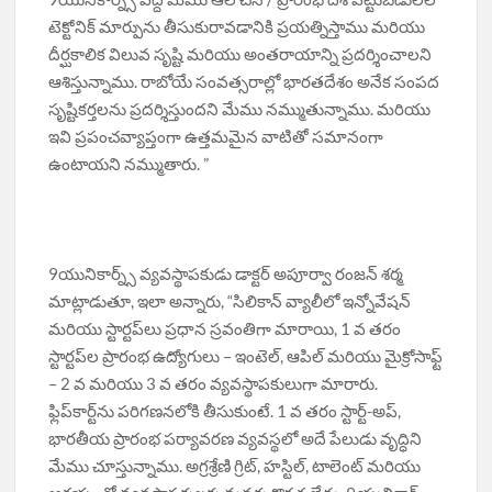
టెక్టోనిక్ మార్పును తీసుకురావడానికి ప్రయత్నిస్తాము మరియు
దీర్ఘకాలిక విలువ సృష్టి మరియు అంతరాయాన్ని ప్రదర్శించాలని
ఆశిస్తున్నాము. రాబోయే సంవత్సరాల్లో భారతదేశం అనేక సంపద
సృష్టికర్తలను ప్రదర్శిస్తుందని మేము నమ్ముతున్నాము. మరియు
ఇవి ప్రపంచవ్యాప్తంగా ఉత్తమమైన వాటితో సమానంగా
ఉంటాయని నమ్ముతారు. ”
9యునికార్న్స్ వ్యవస్థాపకుడు డాక్టర్ అపూర్వా రంజన్ శర్మ
మాట్లాడుతూ, ఇలా అన్నారు, “సిలికాన్ వ్యాలీలో ఇన్నోవేషన్
మరియు స్టార్టప్‌లు ప్రధాన స్రవంతిగా మారాయి, 1 వ తరం
స్టార్టప్‌ల ప్రారంభ ఉద్యోగులు – ఇంటెల్, ఆపిల్ మరియు మైక్రోసాఫ్ట్
– 2 వ మరియు 3 వ తరం వ్యవస్థాపకులుగా మారారు.
ఫ్లిప్‌కార్ట్‌ను పరిగణనలోకి తీసుకుంటే. 1 వ తరం స్టార్ట్-అప్,
భారతీయ ప్రారంభ పర్యావరణ వ్యవస్థలో అదే పేలుడు వృద్ధిని
మేము చూస్తున్నాము. అగ్రశ్రేణి గ్రిట్, హస్టిల్, టాలెంట్ మరియు