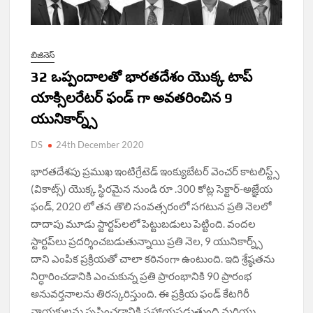
బిజినెస్
32 ఒప్పందాలతో భారతదేశం యొక్క టాప్
యాక్సిలరేటర్ ఫండ్ గా అవతరించిన 9
యునికార్న్స్
DS
24th December 2020
భారతదేశపు ప్రముఖ ఇంటిగ్రేటెడ్ ఇంక్యుబేటర్ వెంచర్ కాటలిస్ట్స్
(వికాట్స్) యొక్క స్థిరమైన నుండి రూ .300 కోట్ల సెక్టార్-అజ్ఞేయ
ఫండ్, 2020 లో తన తొలి సంవత్సరంలో సగటున ప్రతి నెలలో
దాదాపు మూడు స్టార్టప్‌లలో పెట్టుబడులు పెట్టింది. వందల
స్టార్టప్‌లు ప్రదర్శించబడుతున్నాయి ప్రతి నెల, 9 యునికార్న్స్
దాని ఎంపిక ప్రక్రియతో చాలా కఠినంగా ఉంటుంది. ఇది శ్రేష్ఠతను
నిర్ధారించడానికి ఎంచుకున్న ప్రతి ప్రారంభానికి 90 ప్రారంభ
అనువర్తనాలను తిరస్కరిస్తుంది. ఈ ప్రక్రియ ఫండ్ కేటగిరీ
నాయకులను సృష్టించడానికి సహాయపడుతుంది మరియు