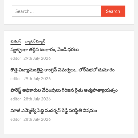
Search
for:
బిజినెస్
బ్యానర్ న్యూస్
స్వల్పంగా తగ్గిన బంగారం, వెండి ధరలు
editor
29th July 2026
కొత్త విద్యామంత్రిపై కాంగ్రెస్ విమర్శలు.. లోక్‌సభలో దుమారం
editor
29th July 2026
ఫారెస్ట్ అధికారుల వేధింపులు గిరిజన రైతు ఆత్మహత్యాయత్నం
editor
28th July 2026
మాజీ ఎమ్మెల్యే పెద్ది సుదర్శన్ రెడ్డి పరిస్థితి విషమం
editor
28th July 2026