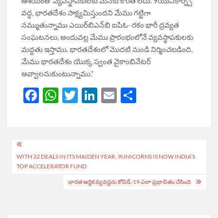
ఆశయంతో వ్యవస్థాపకులకు మనకు కొరత లేదు. 9యునికార్న్స్
వద్ద, భారతదేశం సాక్ష్యమిస్తుందని మేము గట్టిగా
నమ్ముతున్నాము ఎయిర్‌బిఎన్‌బి ఐపిఓ- రకం భారీ ద్రవ్యత
సంఘటనలు, అందువల్ల మేము ప్రారంభంలోనే వ్యవస్థాపకులకు
మద్దతు ఇస్తాము. భారతదేశంలో మొదటి నుండి నిర్మించబడింది,
మేము భారతదేశం యొక్క స్వంత వైకాంబినేటర్
అవ్వాలనుకుంటున్నాము.”
F
W
T
Li
E
S
ac
h
w
n
m
h
e
at
itt
k
ail
ar
b
s
er
e
e
Post
o
A
dI
WITH 32 DEALS IN ITS MAIDEN YEAR, 9UNICORNS IS NOW INDIA’S
navigation
TOP ACCELERATOR FUND
o
p
n
భారత ఆర్థిక వ్యవస్థను కోవిడ్-19 ఎలా ప్రభావితం చేసింది
k
p