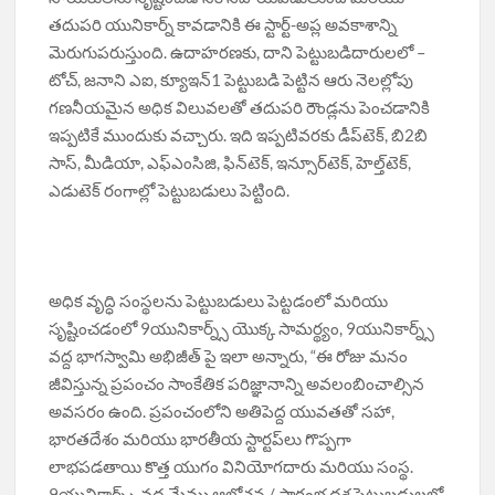
తదుపరి యునికార్న్ కావడానికి ఈ స్టార్ట్-అప్ల అవకాశాన్ని
మెరుగుపరుస్తుంది. ఉదాహరణకు, దాని పెట్టుబడిదారులలో –
టోచ్, జనాని ఎఐ, క్యూఇన్1 పెట్టుబడి పెట్టిన ఆరు నెలల్లోపు
గణనీయమైన అధిక విలువలతో తదుపరి రౌండ్లను పెంచడానికి
ఇప్పటికే ముందుకు వచ్చారు. ఇది ఇప్పటివరకు డీప్‌టెక్, బి2బి
సాస్, మీడియా, ఎఫ్‌ఎంసిజి, ఫిన్‌టెక్, ఇన్సూర్‌టెక్, హెల్త్‌టెక్,
ఎడుటెక్ రంగాల్లో పెట్టుబడులు పెట్టింది.
అధిక వృద్ధి సంస్థలను పెట్టుబడులు పెట్టడంలో మరియు
సృష్టించడంలో 9యునికార్న్స్ యొక్క సామర్థ్యం, 9యునికార్న్స్
వద్ద భాగస్వామి అభిజీత్ పై ఇలా అన్నారు, “ఈ రోజు మనం
జీవిస్తున్న ప్రపంచం సాంకేతిక పరిజ్ఞానాన్ని అవలంబించాల్సిన
అవసరం ఉంది. ప్రపంచంలోని అతిపెద్ద యువతతో సహా,
భారతదేశం మరియు భారతీయ స్టార్టప్‌లు గొప్పగా
లాభపడతాయి కొత్త యుగం వినియోగదారు మరియు సంస్థ.
9యునికార్న్స్ వద్ద మేము ఆలోచన / ప్రారంభ దశ పెట్టుబడులలో