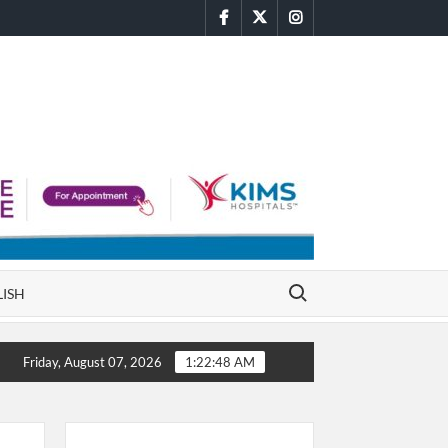
facebook
twitter
instagram
Search for:
LISH
లు సుర‌క్షితం
టాలీవుడ్ లో అందాలు ఆరాబోస్తున్న ప్రియాంక శ్రీ
Friday, August 07, 2026
1:22:48 AM