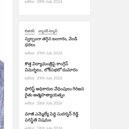
editor
28th July 2026
బిజినెస్
బ్యానర్ న్యూస్
స్వల్పంగా తగ్గిన బంగారం, వెండి
ధరలు
editor
29th July 2026
కొత్త విద్యామంత్రిపై కాంగ్రెస్
విమర్శలు.. లోక్‌సభలో దుమారం
editor
29th July 2026
ఫారెస్ట్ అధికారుల వేధింపులు గిరిజన
రైతు ఆత్మహత్యాయత్నం
editor
28th July 2026
మాజీ ఎమ్మెల్యే పెద్ది సుదర్శన్ రెడ్డి
పరిస్థితి విషమం
editor
28th July 2026