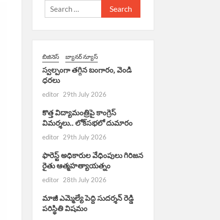
Search
for:
బిజినెస్
బ్యానర్ న్యూస్
స్వల్పంగా తగ్గిన బంగారం, వెండి
ధరలు
editor
29th July 2026
కొత్త విద్యామంత్రిపై కాంగ్రెస్
విమర్శలు.. లోక్‌సభలో దుమారం
editor
29th July 2026
ఫారెస్ట్ అధికారుల వేధింపులు గిరిజన
రైతు ఆత్మహత్యాయత్నం
editor
28th July 2026
మాజీ ఎమ్మెల్యే పెద్ది సుదర్శన్ రెడ్డి
పరిస్థితి విషమం