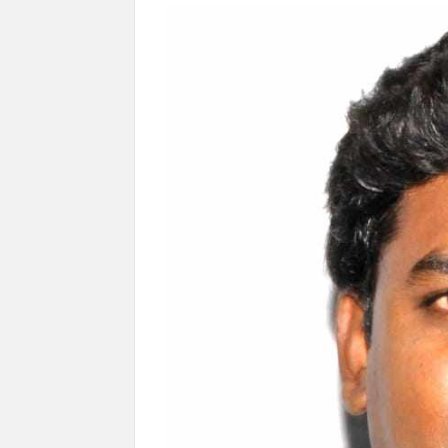
N
H
D
N