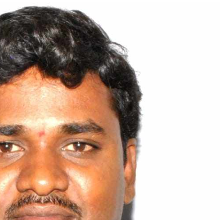
EWS,
YDERABAD
ECCAN
EWS