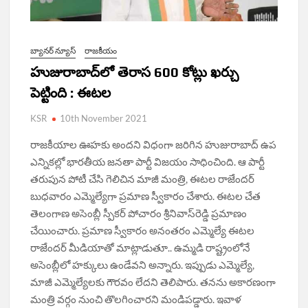
బ్యానర్ న్యూస్
రాజకీయం
హుజురాబాద్‌లో తెరాస 600 కోట్లు ఖ‌ర్చు
పెట్టింది : ఈట‌ల‌
KSR
10th November 2021
రాజ‌కీయాల ఊహ‌కు అందని విధంగా జ‌రిగిన హుజురాబాద్ ఉప
ఎన్నిక‌ల్లో భార‌తీయ జ‌న‌తా పార్టీ విజ‌యం సాధించింది. ఆ పార్టీ
త‌రుపున పోటీ చేసి గెలిచిన మాజీ మంత్రి, ఈటల రాజేందర్‌
బుధవారం ఎమ్మెల్యేగా ప్రమాణ స్వీకారం చేశారు. ఈటల చేత
తెలంగాణ అసెంబ్లీ స్పీకర్‌ పోచారం శ్రీనివాస్‌రెడ్డి ప్రమాణం
చేయించారు. ప్రమాణ స్వీకారం అనంతరం ఎమ్మెల్యే ఈటల
రాజేందర్‌ మీడియాతో మాట్లాడుతూ.. ఉమ్మడి రాష్ట్రంలోనే
అసెంబ్లీలో హక్కులు ఉండేవని అ‍న్నారు. ఇప్పుడు ఎమ్మెల్యే,
మాజీ ఎమ్మెల్యేలకు గౌరవం లేదని తెలిపారు. తనను అకారణంగా
మంత్రి వర్గం నుంచి తొలగించారని మండిపడ్డారు. ఇవాళ