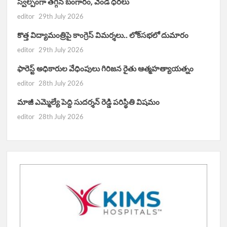
స్వల్పంగా తగ్గిన బంగారం, వెండి ధరలు
editor
29th July 2026
కొత్త విద్యామంత్రిపై కాంగ్రెస్ విమర్శలు.. లోక్‌సభలో దుమారం
editor
29th July 2026
ఫారెస్ట్ అధికారుల వేధింపులు గిరిజన రైతు ఆత్మహత్యాయత్నం
editor
28th July 2026
మాజీ ఎమ్మెల్యే పెద్ది సుదర్శన్ రెడ్డి పరిస్థితి విషమం
editor
28th July 2026