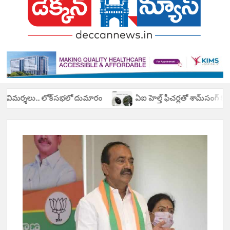
T
Telugu
News
N
Portal
L
T
N
T
స్ విమర్శలు.. లోక్‌సభలో దుమారం
ఏఐ హెల్త్ ఫీచర్లతో శామ్‌సంగ్ కొత్త స్మా
BR
N
HYD
D
N