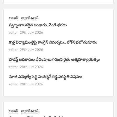
బిజినెస్
బ్యానర్ న్యూస్
స్వల్పంగా తగ్గిన బంగారం, వెండి ధరలు
editor
29th July 2026
కొత్త విద్యామంత్రిపై కాంగ్రెస్ విమర్శలు.. లోక్‌సభలో దుమారం
editor
29th July 2026
ఫారెస్ట్ అధికారుల వేధింపులు గిరిజన రైతు ఆత్మహత్యాయత్నం
editor
28th July 2026
మాజీ ఎమ్మెల్యే పెద్ది సుదర్శన్ రెడ్డి పరిస్థితి విషమం
editor
28th July 2026
బిజినెస్
బ్యానర్ న్యూస్