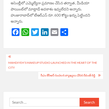
అసెంబ్లీలో ఎమ్మెల్యేగా ప్రమాణం చేసిన తర్వాత.. మీడియా
పాయింట్‌లో మాట్లాడే అవకాశం ఇవ్వలేదని అన్నారు.
హుజురాబాద్‌లో టీఆర్‌ఎస్‌ రూ. 600 కోట్టు ఖర్చు పెట్టిందని
అన్నారు.
F
W
T
Li
E
S
ac
h
w
n
m
h
e
at
itt
k
ail
ar
b
s
er
e
e
Post
o
A
dI
MAHDIYEH’S MAKEUP STUDIO LAUNCHED IN THE HEART OF THE
navigation
CITY
o
p
n
సీఎం కేసీఆర్ సంచ‌ల‌న వ్యాఖ్య‌లు చేసిన రేవంత్ రెడ్డి
k
p
Search
for: