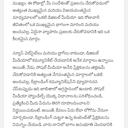
ముఖ్యం. ఈ రోజుల్లో, మీ సందేశంతో ప్రజలను చేరుకోవడంలో
అత్యంత ముఖ్యమైన మరియు విజయవంతమైన
మాధ్యమాలలో ఒకటి డిజిటల్ మీడియా. ఇది రోజువారీ
జీవితంలో ఒక ముఖ్యమైన భాగంగా మారింది మరియు
అందువల్ల, ఏదైనా వ్యాపారం ప్రజలకు చేరుకోవడానికి ఇది ఒక
కీలకమైన మార్గం.
న్యూస్ వెబ్‌సైట్‌లు మరియు బ్లాగ్‌లు కాకుండా, డిజిటల్
మీడియాలో కమ్యూనికేట్ చేయడానికి అనేక మార్గాలు ఉన్నాయి.
అయితే, నేడు, సోషల్ మీడియా అనేది ప్రేక్షకులను తక్షణమే
చేరుకోవడానికి అత్యంత వేగవంతమైన మార్గాలలో ఒకటి.
అందువల్ల, రీబ్రాండింగ్ కమ్యూనికేషన్‌ని వ్యూహరచన
చేసేటప్పుడు ఇది జాబితాలో అగ్రస్థానంలో ఉండాలి. సోషల్
మీడియా హ్యాండిల్స్ యొక్క విధానాలను పరిశోధించండి,
ప్రత్యేకించి మీరు పేరును తిరిగి రూపొందించాలని
నిర్ణయించుకుంటే. అయితే, కేవలం పేరు లేదా లోగోను నేరుగా
మార్చకుండా, రీబ్రాండింగ్ చుట్టూ ఉన్న కంటెంట్‌తో ప్రేక్షకులను
నిమగ్నం చేయండి. వారు దానిలో భాగం అనుభూతి చెందడానికి