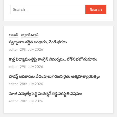
Search
for:
బిజినెస్
బ్యానర్ న్యూస్
స్వల్పంగా తగ్గిన బంగారం, వెండి ధరలు
editor
29th July 2026
కొత్త విద్యామంత్రిపై కాంగ్రెస్ విమర్శలు.. లోక్‌సభలో దుమారం
editor
29th July 2026
ఫారెస్ట్ అధికారుల వేధింపులు గిరిజన రైతు ఆత్మహత్యాయత్నం
editor
28th July 2026
మాజీ ఎమ్మెల్యే పెద్ది సుదర్శన్ రెడ్డి పరిస్థితి విషమం
editor
28th July 2026