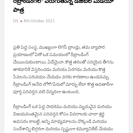
D
రీబ్రాండింగ్‌లో పెరుగుతున్న డిజిటల్ మీడియా
N
పాత్ర
DS
8th October 2021
ప్రతి పెద్ద సంస్థ, ముఖ్యంగా లెగసీ బ్రాండ్లు, తమ వ్యాపార
ప్రయాణంలో ఏదో ఒక సమయంలో రీబ్రాండింగ్
చేయించుకుంటాయి. ఏదేమైనా, కొత్త తరంతో సరియైన తీగను
తాకడానికి విస్తరించడం మరియు పెరగడం మరియు కొత్త
సేవలను పరిచయం చేయడం వరకు కారణాలు ఉండవచ్చు.
రీబ్రాండింగ్ అనేది లోగో/పేరులో మార్పు లేదా కొత్త అవతార్‌గా
పూర్తి పరివర్తన వలె చిన్నదిగా ఉంటుంది.
రీబ్రాండింగ్ ఒక పెద్ద సాధకము మరియు మృదువైన మరియు
విజయవంతమైన పరివర్తన కోసం వివరాలకు చాలా శ్రద్ధ
అవసరం కాబట్టి, అన్ని మాధ్యమాలను నొక్కండి మరియు
సందేశాన్ని బిగ్గరగా మరియు స్పష్టంగా కమ్యూనికేట్ చేయడం