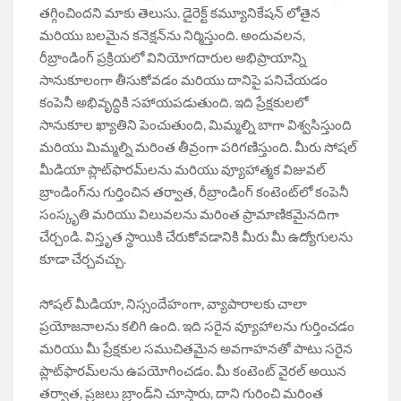
తగ్గించిందని మాకు తెలుసు. డైరెక్ట్ కమ్యూనికేషన్ లోతైన
మరియు బలమైన కనెక్షన్‌ను నిర్మిస్తుంది. అందువలన,
రీబ్రాండింగ్ ప్రక్రియలో వినియోగదారుల అభిప్రాయాన్ని
సానుకూలంగా తీసుకోవడం మరియు దానిపై పనిచేయడం
కంపెనీ అభివృద్ధికి సహాయపడుతుంది. ఇది ప్రేక్షకులలో
సానుకూల ఖ్యాతిని పెంచుతుంది, మిమ్మల్ని బాగా విశ్వసిస్తుంది
మరియు మిమ్మల్ని మరింత తీవ్రంగా పరిగణిస్తుంది. మీరు సోషల్
మీడియా ప్లాట్‌ఫారమ్‌లను మరియు వ్యూహాత్మక విజువల్
బ్రాండింగ్‌ను గుర్తించిన తర్వాత, రీబ్రాండింగ్ కంటెంట్‌లో కంపెనీ
సంస్కృతి మరియు విలువలను మరింత ప్రామాణికమైనదిగా
చేర్చండి. విస్తృత స్థాయికి చేరుకోవడానికి మీరు మీ ఉద్యోగులను
కూడా చేర్చవచ్చు.
సోషల్ మీడియా, నిస్సందేహంగా, వ్యాపారాలకు చాలా
ప్రయోజనాలను కలిగి ఉంది. ఇది సరైన వ్యూహాలను గుర్తించడం
మరియు మీ ప్రేక్షకుల సముచితమైన అవగాహనతో పాటు సరైన
ప్లాట్‌ఫారమ్‌లను ఉపయోగించడం. మీ కంటెంట్ వైరల్ అయిన
తర్వాత, ప్రజలు బ్రాండ్‌ని చూస్తారు, దాని గురించి మరింత