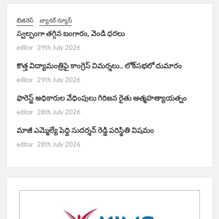
బిజినెస్
బ్యానర్ న్యూస్
స్వల్పంగా తగ్గిన బంగారం, వెండి ధరలు
editor
29th July 2026
కొత్త విద్యామంత్రిపై కాంగ్రెస్ విమర్శలు.. లోక్‌సభలో దుమారం
editor
29th July 2026
ఫారెస్ట్ అధికారుల వేధింపులు గిరిజన రైతు ఆత్మహత్యాయత్నం
editor
28th July 2026
మాజీ ఎమ్మెల్యే పెద్ది సుదర్శన్ రెడ్డి పరిస్థితి విషమం
editor
28th July 2026