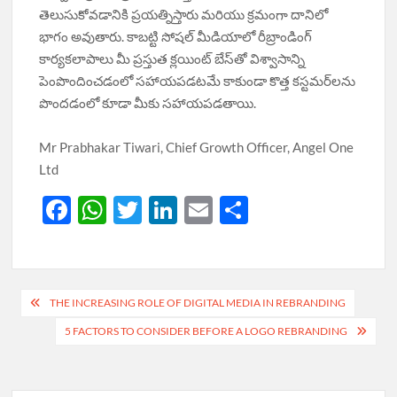
తెలుసుకోవడానికి ప్రయత్నిస్తారు మరియు క్రమంగా దానిలో
భాగం అవుతారు. కాబట్టి సోషల్ మీడియాలో రీబ్రాండింగ్
కార్యకలాపాలు మీ ప్రస్తుత క్లయింట్ బేస్‌తో విశ్వాసాన్ని
పెంపొందించడంలో సహాయపడటమే కాకుండా కొత్త కస్టమర్‌లను
పొందడంలో కూడా మీకు సహాయపడతాయి.
Mr Prabhakar Tiwari, Chief Growth Officer, Angel One
Ltd
F
W
T
Li
E
S
ac
h
w
n
m
h
e
at
itt
k
ail
ar
b
s
er
e
e
Post
THE INCREASING ROLE OF DIGITAL MEDIA IN REBRANDING
o
A
dI
navigation
5 FACTORS TO CONSIDER BEFORE A LOGO REBRANDING
o
p
n
k
p