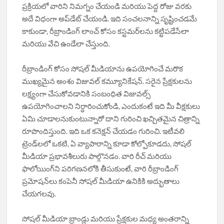
ప్రక్రియలో వారిని నిమగ్నం చేయండి మరియు పెద్ద రోజు వరకు
అదే విధంగా అప్‌డేట్ చేయండి. ఇది సంచలనాన్ని సృష్టించడమే
కాకుండా, రీబ్రాండింగ్ లాంచ్ కోసం కస్టమర్‌లను కట్టిపడేసేలా
మరియు వేచి ఉండేలా చేస్తుంది.
రీబ్రాండింగ్ కోసం సోషల్ మీడియాను ఉపయోగించే మరొక
ముఖ్యమైన అంశం విజువల్ కమ్యూనికేషన్. సరైన ప్రేక్షకులను
లక్ష్యంగా చేసుకోవడానికి సంబంధిత విజువల్స్
ఉపయోగించాలని నిర్ధారించుకోండి, ఎందుకంటే ఇది మీ వీక్షకులు
ఏమి చూడాలనుకుంటున్నారో దాని గురించి ఖచ్చితమైన చిత్రాన్ని
రూపొందిస్తుంది. ఇది ఒక కనెక్షన్ చేయడం గురించి. ఇటీవలి
ట్రెండ్‌లలో ఒకటి, ఏ వ్యాపారాన్ని కూడా కోల్పోకూడదు, సోషల్
మీడియా ప్రభావశీలురు పాల్గొనడం. వారి రీచ్ మరియు
ఫాలోయింగ్‌ని పరిగణనలోకి తీసుకుంటే, వారి రీబ్రాండింగ్
ప్రమోషన్‌లు కంపెనీ సోషల్ మీడియా ఉనికికి అద్భుతాలు
చేయగలవు.
సోషల్ మీడియా బ్రాండ్లు మరియు ప్రేక్షకుల మధ్య అంతరాన్ని