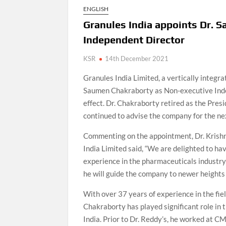
N
ENGLISH
Granules India appoints Dr. 
H
Independent Director
D
KSR
14th December 2021
Granules India Limited, a vertically integ
N
Saumen Chakraborty as Non-executive Ind
effect. Dr. Chakraborty retired as the Pres
continued to advise the company for the ne
Commenting on the appointment, Dr. Krish
India Limited said, “We are delighted to h
experience in the pharmaceuticals industry o
he will guide the company to newer heights i
With over 37 years of experience in the fi
Chakraborty has played significant role in 
India. Prior to Dr. Reddy’s, he worked at 