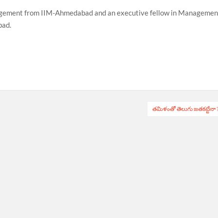
nagement from IIM-Ahmedabad and an executive fellow in Managemen
bad.
త‌మిళంతో తెలుగు జ‌త‌క‌ట్టేనా 