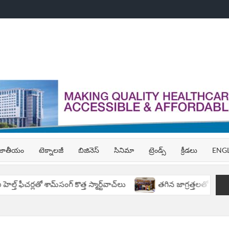
ELUGU
u
EWS,
ATEST
ELUGU
జాతీయం
టెక్నాలజీ
బిజినెస్
సినిమా
ట్రెండ్స్
క్రీడలు
ENG
EWS,
ELUGU
ఫీచర్లతో శామ్‌సంగ్ కొత్త స్మార్ట్‌వాచ్‌లు
త‌గిన జాగ్ర‌త్త‌ల‌తో ప్రీటెర్మ్ పిల్
REAKING