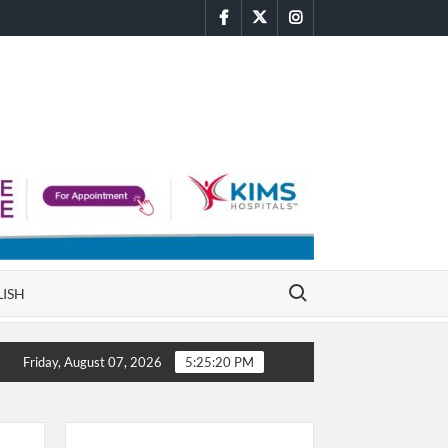
facebook
twitter
instagram
Search for:
LISH
ల‌లు సుర‌క్షితం
టాలీవుడ్ లో అందాలు ఆరాబోస్తున్న ప్రియాంక శ్రీ
Friday, August 07, 2026
5:25:21 PM