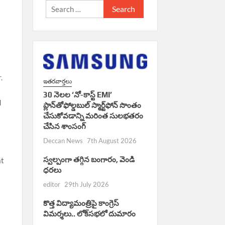
Search
for:
.
ఇతరవార్తలు
30 నెలల ‘నో-కాస్ట్ EMI’
d
ప్లాన్‌తోఫోల్డబుల్ స్మార్ట్‌ఫోన్ సొంతం
చేసుకోవడాన్ని మరింత సులభతరం
చేసిన శాంసంగ్
Deccan News
7th August 2026
స్వల్పంగా తగ్గిన బంగారం, వెండి
at
ధరలు
editor
29th July 2026
కొత్త విద్యామంత్రిపై కాంగ్రెస్
విమర్శలు.. లోక్‌సభలో దుమారం