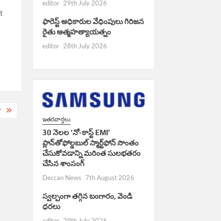
editor
29th July 2026
t
ఫారెస్ట్ అధికారుల వేధింపులు గిరిజన
రైతు ఆత్మహత్యాయత్నం
editor
28th July 2026
?
ఇతరవార్తలు
30 నెలల ‘నో-కాస్ట్ EMI’
ప్లాన్‌తోఫోల్డబుల్ స్మార్ట్‌ఫోన్ సొంతం
చేసుకోవడాన్ని మరింత సులభతరం
చేసిన శాంసంగ్
Deccan News
7th August 2026
స్వల్పంగా తగ్గిన బంగారం, వెండి
ధరలు
editor
29th July 2026