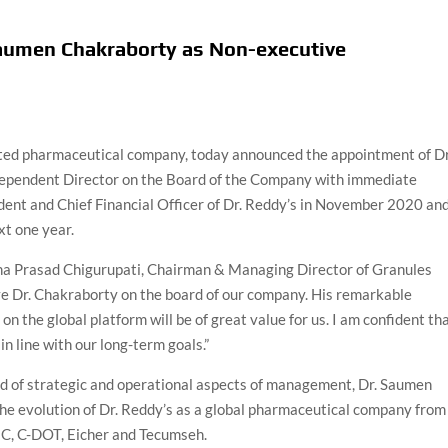
EWS,
Saumen Chakraborty as Non-executive
YDERABAD
ECCAN
rated pharmaceutical company, today announced the appointment of Dr
EWS
ependent Director on the Board of the Company with immediate
ident and Chief Financial Officer of Dr. Reddy’s in November 2020 an
xt one year.
na Prasad Chigurupati, Chairman & Managing Director of Granules
ave Dr. Chakraborty on the board of our company. His remarkable
n the global platform will be of great value for us. I am confident th
n line with our long-term goals.”
eld of strategic and operational aspects of management, Dr. Saumen
the evolution of Dr. Reddy’s as a global pharmaceutical company from
CMC, C-DOT, Eicher and Tecumseh.